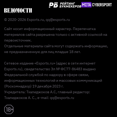
© 2020-2026 Esports.ru,
qq@esports.ru
Сайт носит информационный характер. Перепечатка
материалов сайта разрешена только с активной ссылкой на
первоисточник.
Отдельные материалы сайта могут содержать информацию,
не предназначенную для лиц младше 18 лет.
Сетевое издание «Esports.ru» (адрес в сети интернет
Esports.ru), свидетельство Эл № ФС77-86483 выдано
Федеральной службой по надзору в сфере связи,
информационных технологий и массовых коммуникаций
(Роскомнадзор) 19 декабря 2023 г.
Учредитель: Тхалиджоков А.С, главный редактор:
Тхалиджоков А. С., e-mail: qq@esports.ru