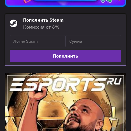
Пополнить Steam
Комиссия от 6%
Пополнить