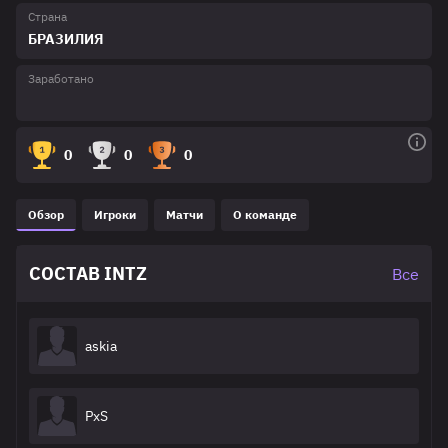
Страна
БРАЗИЛИЯ
Заработано
0
0
0
Обзор
Игроки
Матчи
О команде
СОСТАВ INTZ
Все
askia
PxS