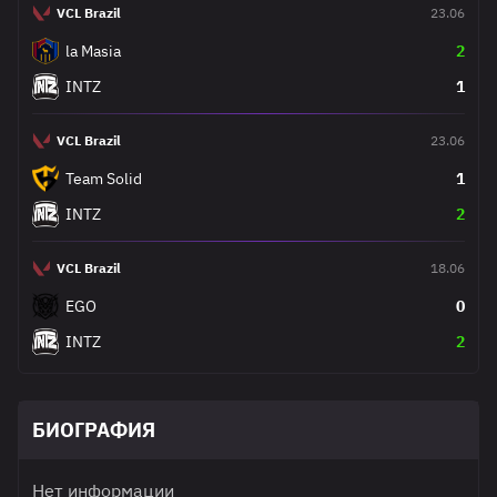
VCL Brazil
23.06
la Masia
2
INTZ
1
VCL Brazil
23.06
Team Solid
1
INTZ
2
VCL Brazil
18.06
EGO
0
INTZ
2
БИОГРАФИЯ
Нет информации