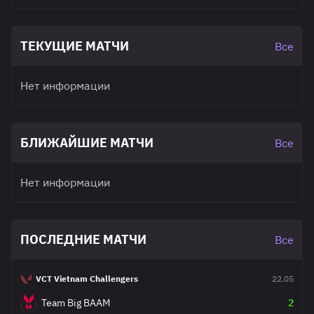
ТЕКУЩИЕ МАТЧИ
Все
Нет информации
БЛИЖАЙШИЕ МАТЧИ
Все
Нет информации
ПОСЛЕДНИЕ МАТЧИ
Все
VCT Vietnam Challengers
22.05
Team Big BAAM
2