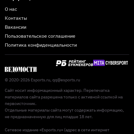
О нас
Контакты
Вакансии
Пользовательское соглашение
Политика конфиденциальности
© 2020-2026 Esports.ru,
qq@esports.ru
Сайт носит информационный характер. Перепечатка
материалов сайта разрешена только с активной ссылкой на
первоисточник.
Отдельные материалы сайта могут содержать информацию,
не предназначенную для лиц младше 18 лет.
Сетевое издание «Esports.ru» (адрес в сети интернет