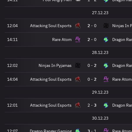
27.12.23
12:04
Attacking Soul Esports
2
-
0
Ninjas In 
14:11
Rare Atom
2
-
0
Dragon Ra
28.12.23
12:02
Ninjas In Pyjamas
0
-
2
Dragon Ra
14:04
Attacking Soul Esports
0
-
2
Rare Atom
29.12.23
12:01
Attacking Soul Esports
2
-
3
Dragon Ra
30.12.23
12:07
Dragon Ranger Gaming
3
-
1
Rare Atom