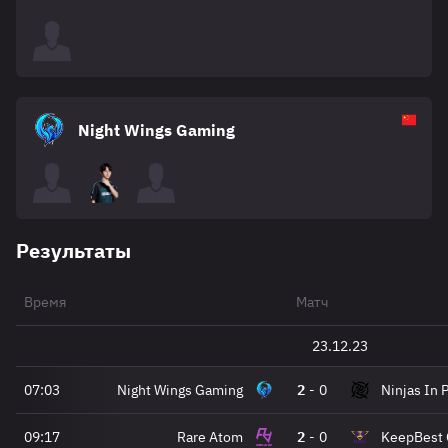
Night Wings Gaming
Результаты
Время
Матч
23.12.23
07:03
Night Wings Gaming
2
-
0
Ninjas In 
09:17
Rare Atom
2
-
0
KeepBest