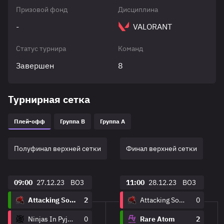
Призовой фонд
Дисциплина
-
VALORANT
Статус турнира
Команд
Завершен
8
Турнирная сетка
Плей-офф
Группа B
Группа A
Полуфинал верхней сетки
Финал верхней сетки
09:00
27.12.23
BO3
11:00
28.12.23
BO3
Attacking Soul Esports
2
Attacking Soul Esports
0
Ninjas In Pyjamas
0
Rare Atom
2