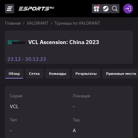
Главная
VALORANT
Турниры по VALORANT
VCL Ascension: China 2023
23.12 - 30.12.23
Обзор
Сетка
Команды
Результаты
Призовые места
Серия
Локация
VCL
-
Тип
Тир
-
A