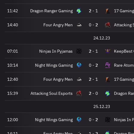
11:42
Dragon Ranger Gaming
2
-
1
17 Gaming
14:40
Four Angry Men
0
-
2
Attacking 
24.12.23
07:01
Ninjas In Pyjamas
2
-
1
KeepBest
10:14
Night Wings Gaming
0
-
2
Rare Atom
12:40
Four Angry Men
2
-
1
17 Gaming
15:39
Attacking Soul Esports
2
-
0
Dragon Ra
25.12.23
12:00
Night Wings Gaming
0
-
2
Ninjas In 
14:11
Four Angry Men
1
-
2
Dragon Ra