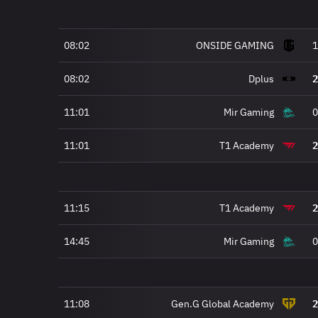
08:02
ONSIDE GAMING
1
08:02
Dplus
2
11:01
Mir Gaming
0
11:01
T1 Academy
2
11:15
T1 Academy
2
14:45
Mir Gaming
0
11:08
Gen.G Global Academy
2