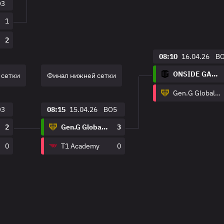
O3
1
2
08:10
16.04.26
B
ONSIDE GAMING
 сетки
Финал нижней сетки
Gen.G Global Academy
O3
08:15
15.04.26
BO5
2
Gen.G Global Academy
3
0
T1 Academy
0