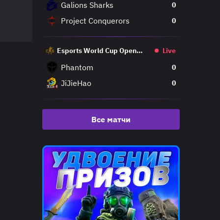
Galions Sharks
0
Project Conquerors
0
Esports World Cup Open
Live
Qualifier
Phantom
0
JiJieHao
0
Все матчи