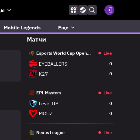
ды
Mobile Legends
Еще
Матчи
Esports World Cup Open
Live
Qualifier
EYEBALLERS
0
K27
0
EPL Masters
Live
Level UP
0
MOUZ
0
Nexus League
Live