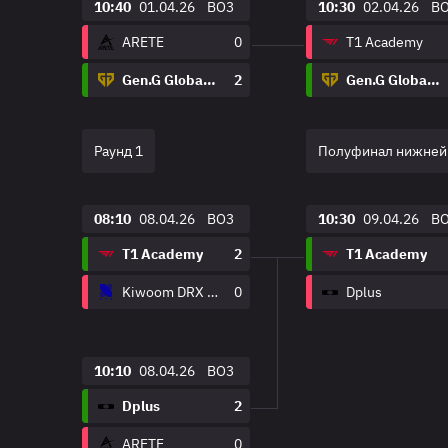
10:40
01.04.26
BO3
10:30
02.04.26
B
ARETE
0
T1 Academy
Gen.G Global Academy
2
Gen.G Global Academy
Раунд 1
Полуфинал нижней
08:10
08.04.26
BO3
10:30
09.04.26
B
T1 Academy
2
T1 Academy
Kiwoom DRX Academy
0
Dplus
10:10
08.04.26
BO3
Dplus
2
ARETE
0