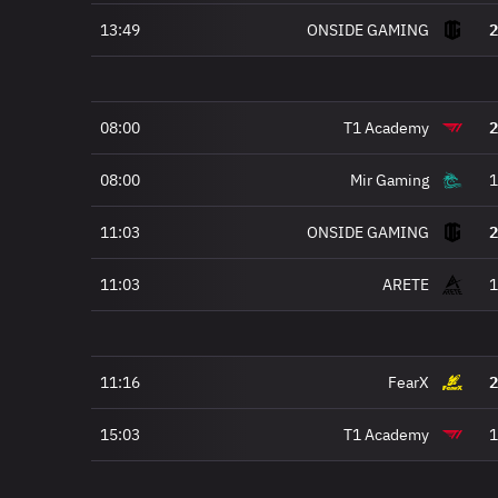
13:49
ONSIDE GAMING
2
08:00
T1 Academy
2
08:00
Mir Gaming
1
11:03
ONSIDE GAMING
2
11:03
ARETE
1
11:16
FearX
2
15:03
T1 Academy
1