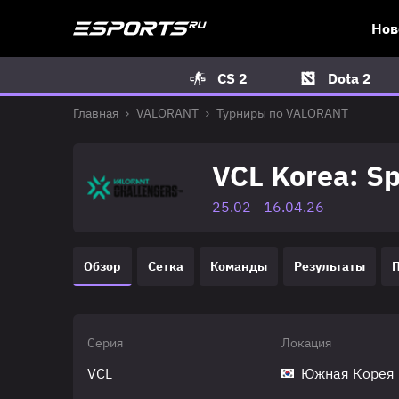
Нов
CS 2
Dota 2
Главная
VALORANT
Турниры по VALORANT
VCL Korea: Sp
25.02 - 16.04.26
Обзор
Сетка
Команды
Результаты
Серия
Локация
VCL
Южная Корея