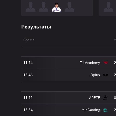
Результаты
Время
М
11:14
T1 Academy
2
13:46
Dplus
2
11:11
ARETE
0
13:34
Mir Gaming
2