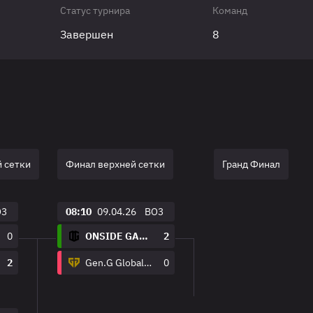
Статус турнира
Команд
Завершен
8
 сетки
Финал верхней сетки
Гранд Финал
O3
08:10
09.04.26
BO3
0
ONSIDE GAMING
2
2
Gen.G Global Academy
0