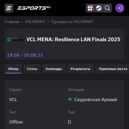
Главная
VALORANT
Турниры по VALORANT
VCL MENA: Resilience LAN Finals 2025
18.08 - 20.08.25
Обзор
Сетка
Команды
Результаты
Призовые места
Серия
Локация
VCL
Саудовская Аравия
Тип
Тир
Offline
D