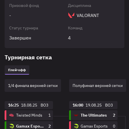
Призовой фонд
Дисциплина
-
VALORANT
Статус турнира
Команд
Завершен
4
Турнирная сетка
Плей-офф
1/4 финала верхней сетки
Полуфинал верхней сетки
16:25
18.08.25
BO3
16:00
19.08.25
BO3
Twisted Minds
1
The Ultimates
2
Gamax Esports
2
Gamax Esports
0