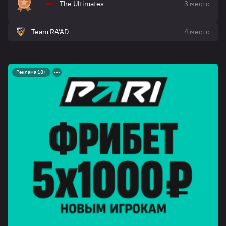
The Ultimates
3 место
Team RA'AD
4 место
Реклама 18+