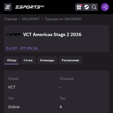
Главная
VALORANT
Турниры по VALORANT
VCT Americas Stage 2 2026
16.07 - 07.09.26
Обзор
Сетка
Команды
Расписание
Серия
Локация
VCT
-
Тип
Тир
Online
A