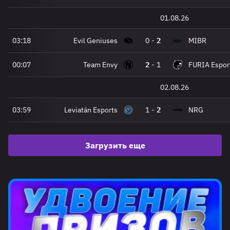
01.08.26
03:18
Evil Geniuses
0
-
2
MIBR
00:07
Team Envy
2
-
1
FURIA Espor
02.08.26
03:59
Leviatán Esports
1
-
2
NRG
Загрузить еще