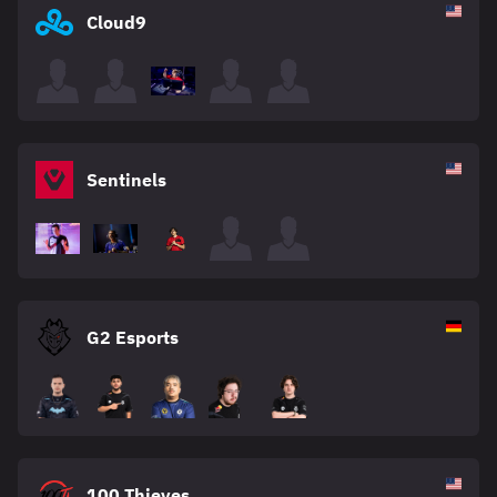
Cloud9
Sentinels
G2 Esports
100 Thieves