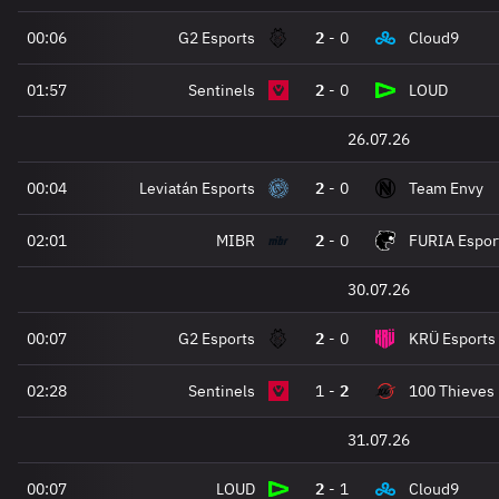
00:06
G2 Esports
2
-
0
Cloud9
01:57
Sentinels
2
-
0
LOUD
26.07.26
00:04
Leviatán Esports
2
-
0
Team Envy
02:01
MIBR
2
-
0
FURIA Espor
30.07.26
00:07
G2 Esports
2
-
0
KRÜ Esports
02:28
Sentinels
1
-
2
100 Thieves
31.07.26
00:07
LOUD
2
-
1
Cloud9