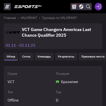
Главная
VALORANT
Турниры по VALORANT
VCT Game Changers Americas Last
Chance Qualifier 2025
01.11 - 02.11.25
Обзор
Сетка
Команды
Результаты
Призовые места
Серия
Локация
VCT
Бразилия
Тип
Тир
Offline
D