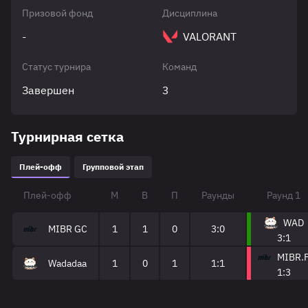
Призовой фонд
Дисциплина
-
VALORANT
Статус турнира
Команд
Завершен
3
Турнирная сетка
Плей-офф
Групповой этап
Плей-офф
М
В
П
Раунды
Раунд 1
WAD
MIBR GC
1
1
0
3:0
3:1
MIBR.
Wadadaa
1
0
1
1:1
1:3