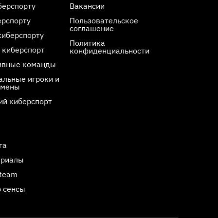
берспорту
Вакансии
ерспорту
Пользовательское
соглашение
киберспорту
Политика
 киберспорт
конфиденциальности
ивные команды
льные игроки и
смены
ий киберспорт
га
ериалы
Steam
 сенсы