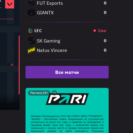
FUT Esports
0
GIANTX
0
LEC
Live
SK Gaming
0
Natus Vincere
0
Все матчи
Реклама 18+