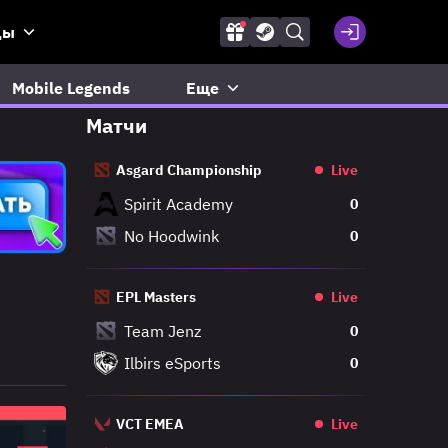
ды
Mobile Legends
Еще
Матчи
Asgard Championship
Live
Spirit Academy
0
No Hoodwink
0
EPL Masters
Live
Team Jenz
0
Ilbirs eSports
0
VCT EMEA
Live