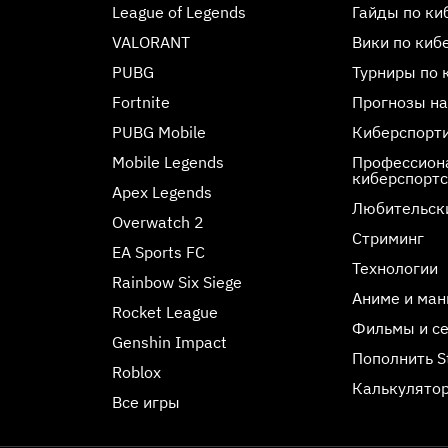
League of Legends
Гайды по ки
VALORANT
Вики по киб
PUBG
Турниры по 
Fortnite
Прогнозы на
PUBG Mobile
Киберспорт
Mobile Legends
Профессиона
киберспорт
Apex Legends
Любительск
Overwatch 2
Стриминг
EA Sports FC
Технологии
Rainbow Six Siege
Аниме и ман
Rocket League
Фильмы и с
Genshin Impact
Пополнить 
Roblox
Калькулятор
Все игры