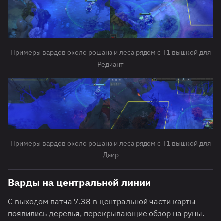
Примеры вардов около рошана и леса рядом с Т1 вышкой для
Редиант
Примеры вардов около рошана и леса рядом с Т1 вышкой для
Даир
Варды на центральной линии
С выходом патча 7.38 в центральной части карты
появились деревья, перекрывающие обзор на руны.