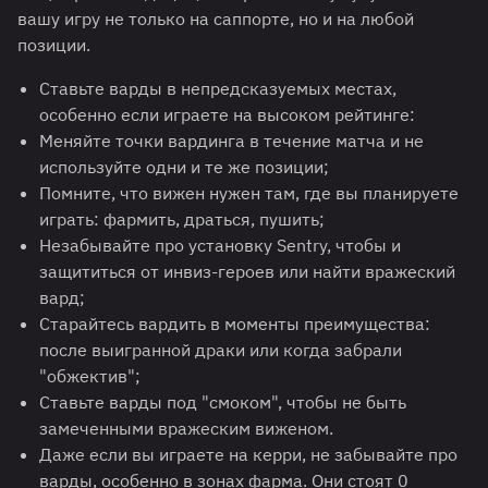
вашу игру не только на саппорте, но и на любой
позиции.
Ставьте варды в непредсказуемых местах,
особенно если играете на высоком рейтинге:
Меняйте точки вардинга в течение матча и не
используйте одни и те же позиции;
Помните, что вижен нужен там, где вы планируете
играть: фармить, драться, пушить;
Незабывайте про установку Sentry, чтобы и
защититься от инвиз-героев или найти вражеский
вард;
Старайтесь вардить в моменты преимущества:
после выигранной драки или когда забрали
"обжектив";
Ставьте варды под "смоком", чтобы не быть
замеченными вражеским виженом.
Даже если вы играете на керри, не забывайте про
варды, особенно в зонах фарма. Они стоят 0