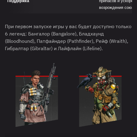
Поддержка
припасов и ускорен
возрождения союзни
При первом запуске игры у вас будет доступно только
6 легенд: Бангалор (Bangalore), Бладхаунд
(Bloodhound), Патфайндер (Pathfinder), Рейф (Wraith),
Гибралтар (Gibraltar) и Лайфлайн (Lifeline).