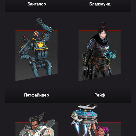
Бангалор
Бладхаунд
Патфайндер
Рейф