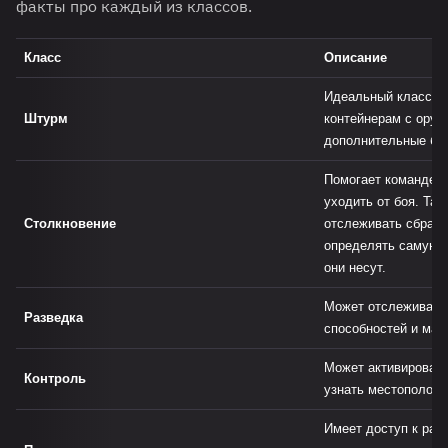
факты про каждый из классов.
Класс
Описание
Идеальный класс дл
Штурм
контейнерам с оруж
дополнительные бо
Помогает команде б
уходить от боя. Так
Столкновение
отслеживать сбрас
определять самую 
они несут.
Может отслеживать
Разведка
способностей и мая
Может активировать
Контроль
узнать местополож
Имеет доступ к ра