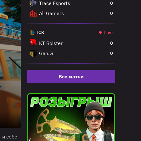
Trace Esports
0
All Gamers
0
LCK
Live
KT Rolster
0
Gen.G
0
Все матчи
ти себе