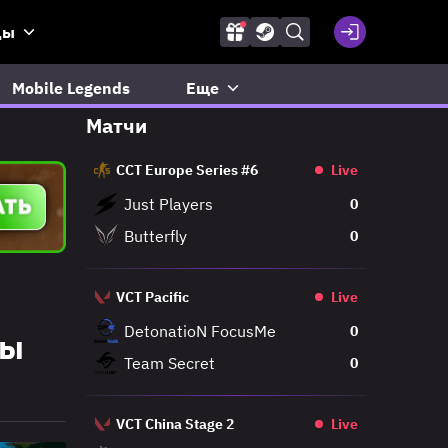
ды
Mobile Legends
Еще
Матчи
CCT Europe Series #6
Live
Just Players
0
Butterfly
0
VCT Pacific
Live
DetonatioN FocusMe
0
зы
Team Secret
0
VCT China Stage 2
Live