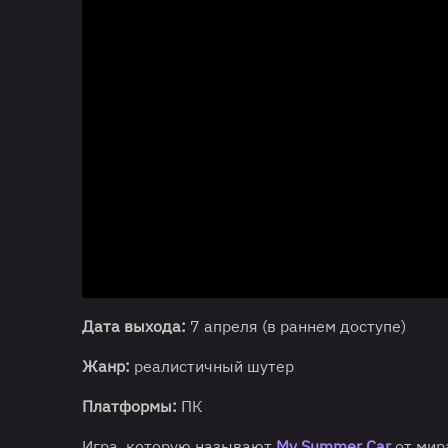
Дата выхода:
7 апреля (в раннем доступе)
Жанр:
реалистичный шутер
Платформы:
ПК
Игра, которую называют
My Summer Car
от мир