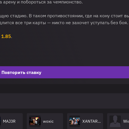
 арену и побороться за чемпионство.
ю стадию. В таком противостоянии, где на кону стоит в
лится все три карты — никто не захочет уступать без боя.
т
1.85
.
Повторить ставку
MAJ3R
woxic
XANTARES
Wi