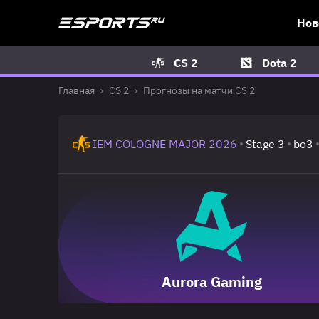
Нов
CS 2
Dota 2
Главная
CS 2
Прогнозы на матчи CS 2
IEM COLOGNE MAJOR 2026
Stage 3
bo3
Aurora Gaming