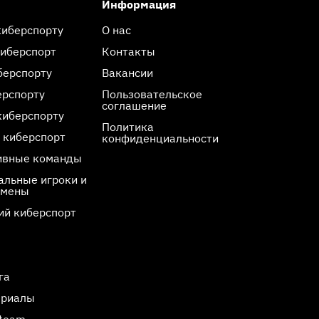
Информация
киберспорту
О нас
киберспорт
Контакты
берспорту
Вакансии
ерспорту
Пользовательское
соглашение
киберспорту
Политика
 киберспорт
конфиденциальности
ивные команды
льные игроки и
смены
ий киберспорт
га
ериалы