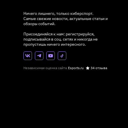
Ничего лишнего, только киберспорт.
Самые свежие новости, актуальные статьи и
обзоры событий.
Присоединяйся к нам: регистрируйся,
подписывайся в соц. сетях и никогда не
пропустишь ничего интересного.
Независимая оценка сайта
Esports.ru
34 отзыва