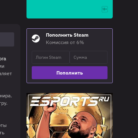
Пополнить Steam
Комиссия от 6%
ora
ми
Пополнить
вляет
нира.
ру.
рты
ть