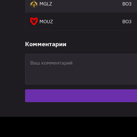
MGLZ
BO3
MOUZ
BO3
Комментарии