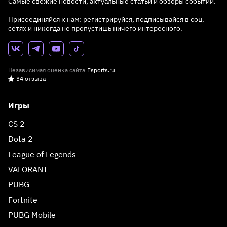
Самые свежие новости, актуальные статьи и обзоры событий.
Присоединяйся к нам: регистрируйся, подписывайся в соц.
сетях и никогда не пропустишь ничего интересного.
Независимая оценка сайта
Esports.ru
34 отзыва
Игры
CS 2
Dota 2
League of Legends
VALORANT
PUBG
Fortnite
PUBG Mobile