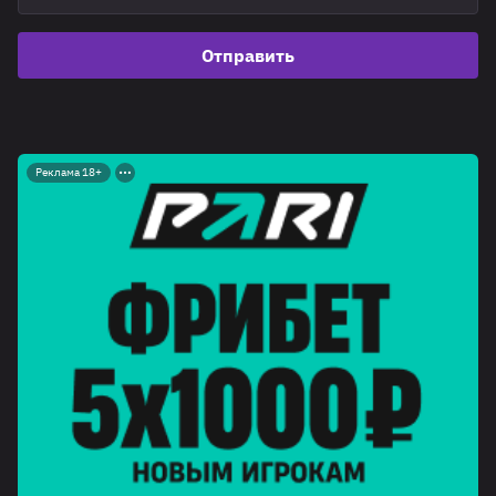
Отправить
Реклама 18+