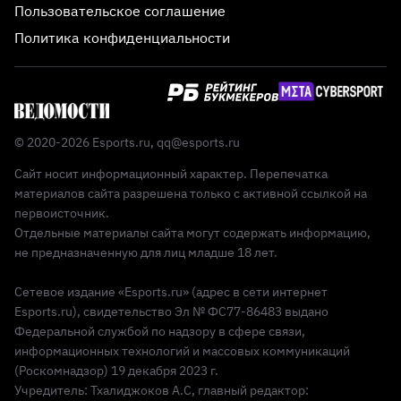
Пользовательское соглашение
Политика конфиденциальности
© 2020-2026 Esports.ru,
qq@esports.ru
Сайт носит информационный характер. Перепечатка
материалов сайта разрешена только с активной ссылкой на
первоисточник.
Отдельные материалы сайта могут содержать информацию,
не предназначенную для лиц младше 18 лет.
Сетевое издание «Esports.ru» (адрес в сети интернет
Esports.ru), свидетельство Эл № ФС77-86483 выдано
Федеральной службой по надзору в сфере связи,
информационных технологий и массовых коммуникаций
(Роскомнадзор) 19 декабря 2023 г.
Учредитель: Тхалиджоков А.С, главный редактор: