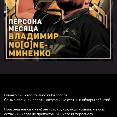
Ничего лишнего, только киберспорт.
Самые свежие новости, актуальные статьи и обзоры событий.
Присоединяйся к нам: регистрируйся, подписывайся в соц.
сетях и никогда не пропустишь ничего интересного.