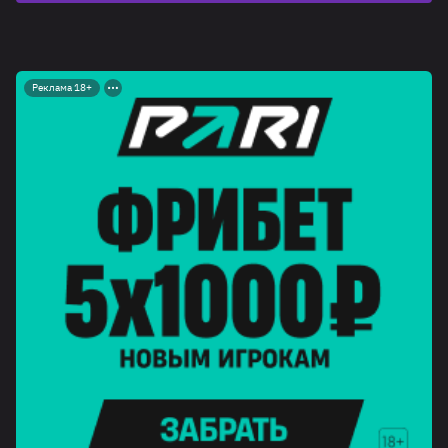
Реклама 18+