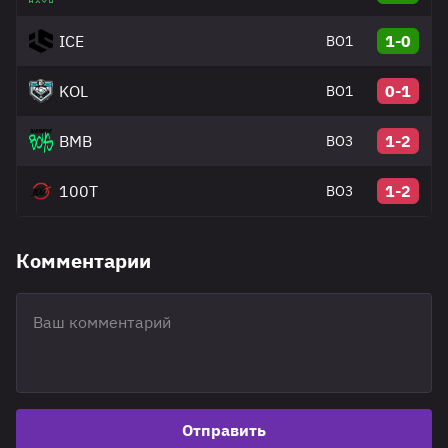
ICE
1-0
BO1
KOL
0-1
BO1
BMB
1-2
BO3
100T
1-2
BO3
Комментарии
Отправить