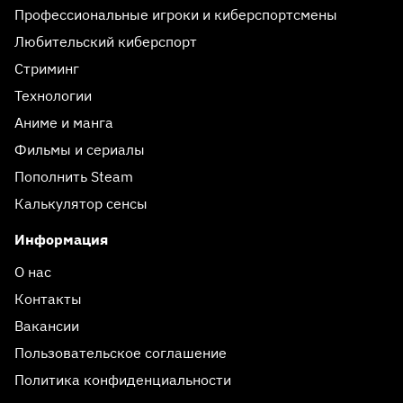
Профессиональные игроки и киберспортсмены
Любительский киберспорт
Стриминг
Технологии
Аниме и манга
Фильмы и сериалы
Пополнить Steam
Калькулятор сенсы
Информация
О нас
Контакты
Вакансии
Пользовательское соглашение
Политика конфиденциальности