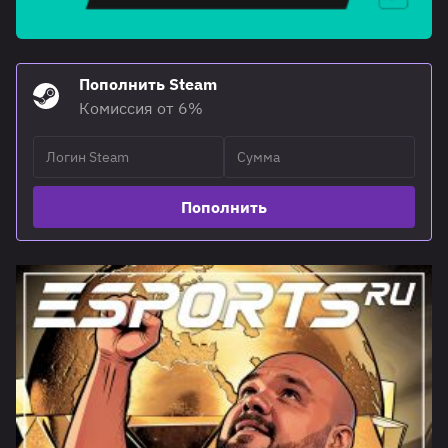
Пополнить Steam
Комиссия от 6%
Пополнить