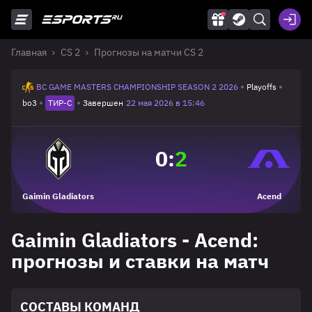
Главная
CS 2
Прогнозы на матчи CS 2
BC GAME MASTERS CHAMPIONSHIP SEASON 2 2026
Playoffs
bo3
ТИР-C
Завершен
22 мая 2026 в 15:46
0
:
2
Gaimin Gladiators
Acend
Gaimin Gladiators - Acend:
прогнозы и ставки на матч
СОСТАВЫ КОМАНД