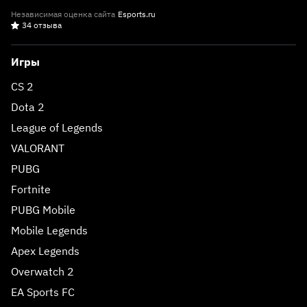
Независимая оценка сайта
Esports.ru
34 отзыва
Игры
CS 2
Dota 2
League of Legends
VALORANT
PUBG
Fortnite
PUBG Mobile
Mobile Legends
Apex Legends
Overwatch 2
EA Sports FC