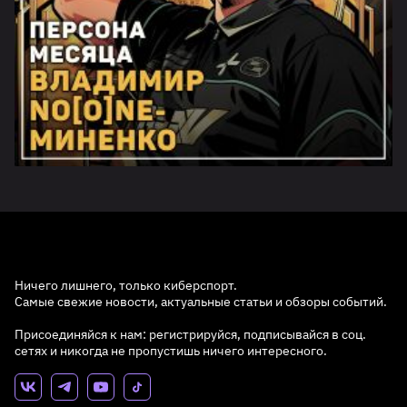
Ничего лишнего, только киберспорт.
Самые свежие новости, актуальные статьи и обзоры событий.
Присоединяйся к нам: регистрируйся, подписывайся в соц.
сетях и никогда не пропустишь ничего интересного.