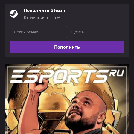
Пополнить Steam
Комиссия от 6%
Пополнить