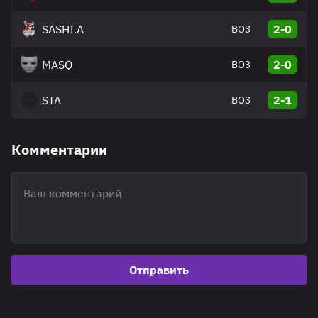
SASHI.A
2-0
BO3
MASQ
2-0
BO3
STA
2-1
BO3
Комментарии
Отправить