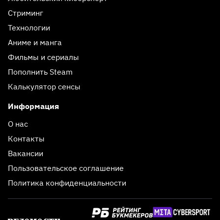
Стриминг
Технологии
Аниме и манга
Фильмы и сериалы
Пополнить Steam
Калькулятор сенсы
Информация
О нас
Контакты
Вакансии
Пользовательское соглашение
Политика конфиденциальности