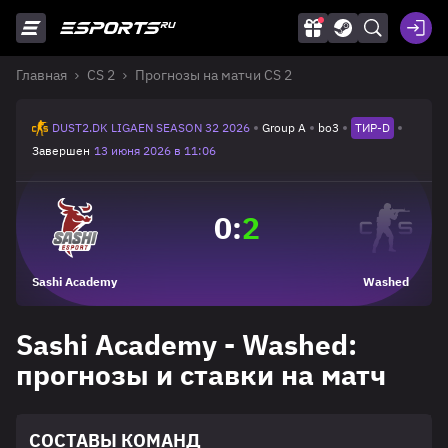
Главная
CS 2
Прогнозы на матчи CS 2
DUST2.DK LIGAEN SEASON 32 2026
Group A
bo3
ТИР-D
Завершен
13 июня 2026 в 11:06
0
:
2
Sashi Academy
Washed
Sashi Academy - Washed:
прогнозы и ставки на матч
СОСТАВЫ КОМАНД