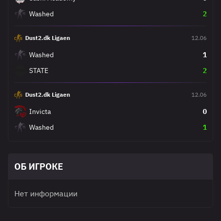
Washed
2
Dust2.dk Ligaen
12.06
Washed
1
STATE
2
Dust2.dk Ligaen
12.06
Invicta
0
Washed
1
ОБ ИГРОКЕ
Нет информации