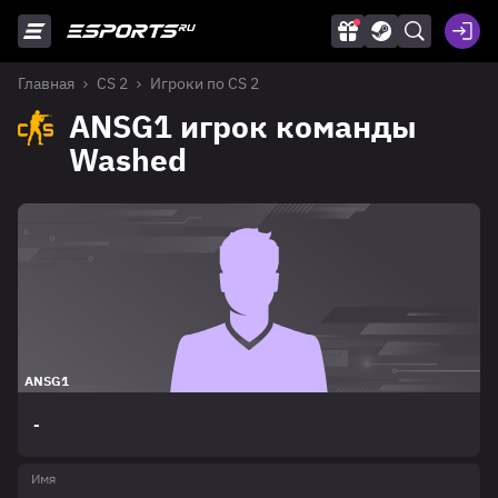
Главная
CS 2
Игроки по CS 2
ANSG1 игрок команды
Washed
ANSG1
-
Имя