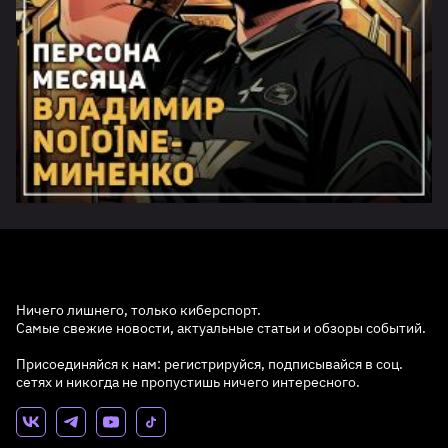
Ничего лишнего, только киберспорт.
Самые свежие новости, актуальные статьи и обзоры событий.
Присоединяйся к нам: регистрируйся, подписывайся в соц.
сетях и никогда не пропустишь ничего интересного.