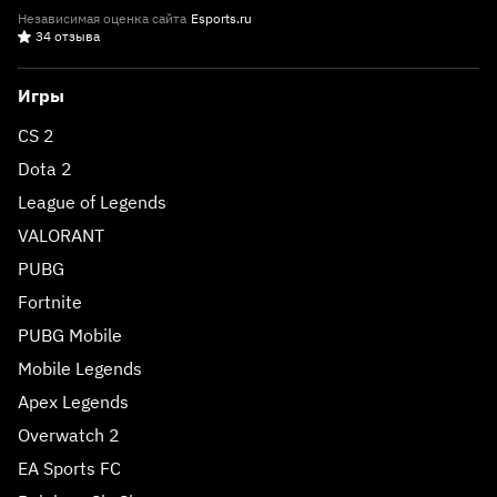
Независимая оценка сайта
Esports.ru
34 отзыва
Игры
CS 2
Dota 2
League of Legends
VALORANT
PUBG
Fortnite
PUBG Mobile
Mobile Legends
Apex Legends
Overwatch 2
EA Sports FC