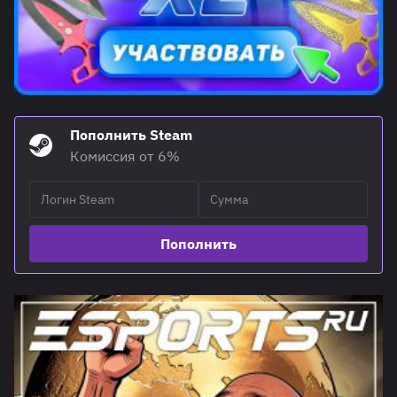
Пополнить Steam
Комиссия от 6%
Пополнить