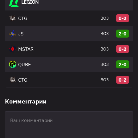
LEGION
CTG
0-2
BO3
JS
2-0
BO3
MSTAR
0-2
BO3
QUBE
2-0
BO3
CTG
0-2
BO3
Комментарии