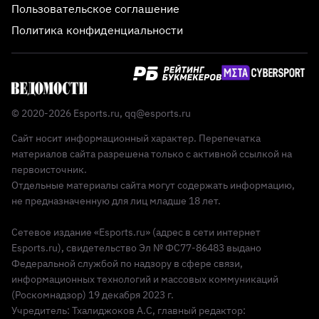
Пользовательское соглашение
Политика конфиденциальности
© 2020-2026 Esports.ru,
qq@esports.ru
Сайт носит информационный характер. Перепечатка
материалов сайта разрешена только с активной ссылкой на
первоисточник.
Отдельные материалы сайта могут содержать информацию,
не предназначенную для лиц младше 18 лет.
Сетевое издание «Esports.ru» (адрес в сети интернет
Esports.ru), свидетельство Эл № ФС77-86483 выдано
Федеральной службой по надзору в сфере связи,
информационных технологий и массовых коммуникаций
(Роскомнадзор) 19 декабря 2023 г.
Учредитель: Тхалиджоков А.С, главный редактор: