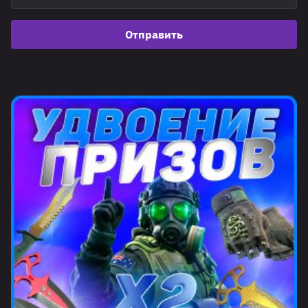
Отправить