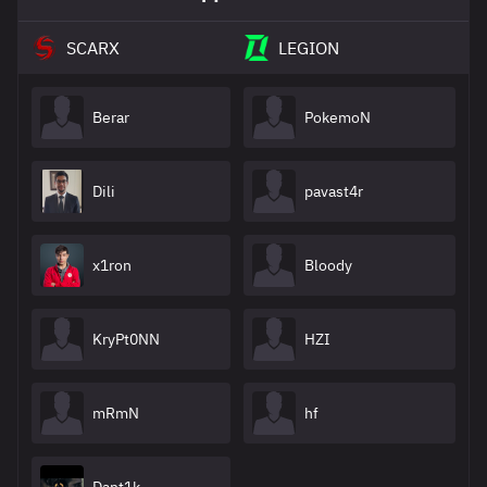
SCARX
LEGION
Berar
PokemoN
Dili
pavast4r
x1ron
Bloody
KryPt0NN
HZI
mRmN
hf