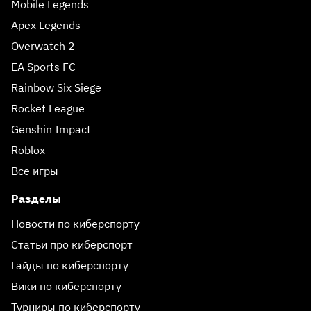
Mobile Legends
Apex Legends
Overwatch 2
EA Sports FC
Rainbow Six Siege
Rocket League
Genshin Impact
Roblox
Все игры
Разделы
Новости по киберспорту
Статьи про киберспорт
Гайды по киберспорту
Вики по киберспорту
Турниры по киберспорту