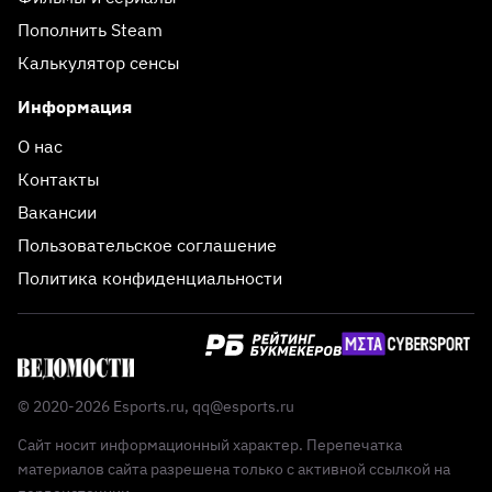
Пополнить Steam
Калькулятор сенсы
Информация
О нас
Контакты
Вакансии
Пользовательское соглашение
Политика конфиденциальности
© 2020-2026 Esports.ru,
qq@esports.ru
Сайт носит информационный характер. Перепечатка
материалов сайта разрешена только с активной ссылкой на