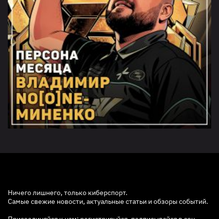
Ничего лишнего, только киберспорт.
Самые свежие новости, актуальные статьи и обзоры событий.