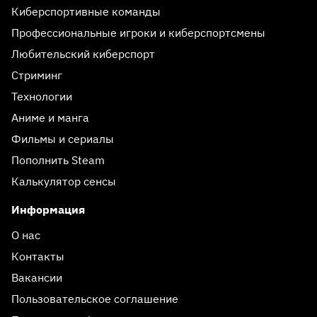
Киберспортивные команды
Профессиональные игроки и киберспортсмены
Любительский киберспорт
Стриминг
Технологии
Аниме и манга
Фильмы и сериалы
Пополнить Steam
Калькулятор сенсы
Информация
О нас
Контакты
Вакансии
Пользовательское соглашение