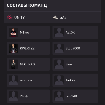
СОСТАВЫ КОМАНД
UNiTY
aAa
M1key
AsI0K
KWERTZZ
SLIE9000
NEOFRAG
Saax
woozzzi
Tarkky
2high
rain240