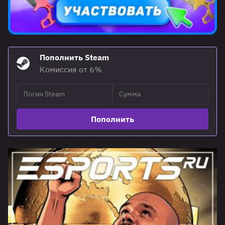
Пополнить Steam
Комиссия от 6%
Пополнить