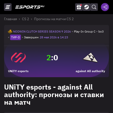
Главная
CS 2
Прогнозы на матчи CS 2
NODWIN CLUTCH SERIES SEASON 9 2026
Play-In Group C
bo3
ТИР-D
Завершен
28 мая 2026 в 14:23
2
:
0
UNiTY esports
against All authority
UNiTY esports - against All
authority: прогнозы и ставки
на матч