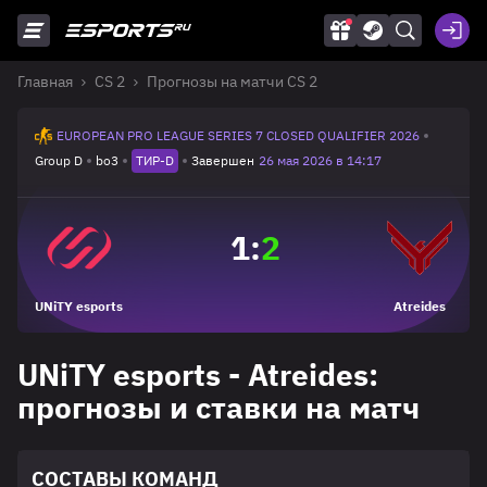
Главная
CS 2
Прогнозы на матчи CS 2
EUROPEAN PRO LEAGUE SERIES 7 CLOSED QUALIFIER 2026
Group D
bo3
ТИР-D
Завершен
26 мая 2026 в 14:17
1
:
2
UNiTY esports
Atreides
UNiTY esports - Atreides:
прогнозы и ставки на матч
СОСТАВЫ КОМАНД