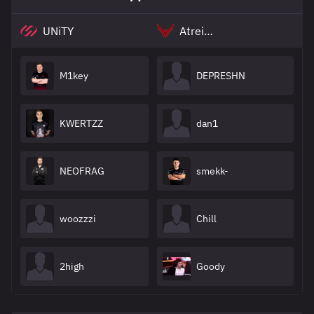
UNiTY
Atreides
M1key
DEPRESHN
KWERTZZ
dan1
NEOFRAG
smekk-
woozzzi
Chill
2high
Goody