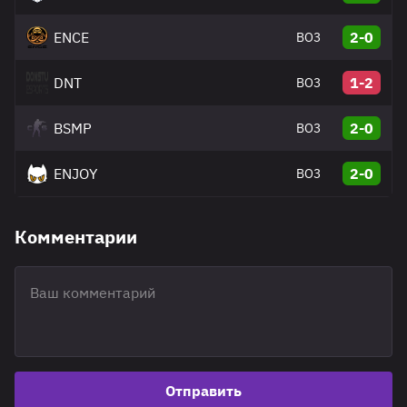
ENCE
2-0
BO3
DNT
1-2
BO3
BSMP
2-0
BO3
ENJOY
2-0
BO3
Комментарии
Отправить