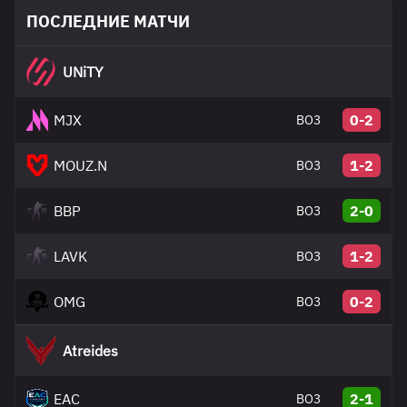
ПОСЛЕДНИЕ МАТЧИ
UNiTY
MJX
0-2
BO3
MOUZ.N
1-2
BO3
BBP
2-0
BO3
LAVK
1-2
BO3
OMG
0-2
BO3
Atreides
EAC
2-1
BO3