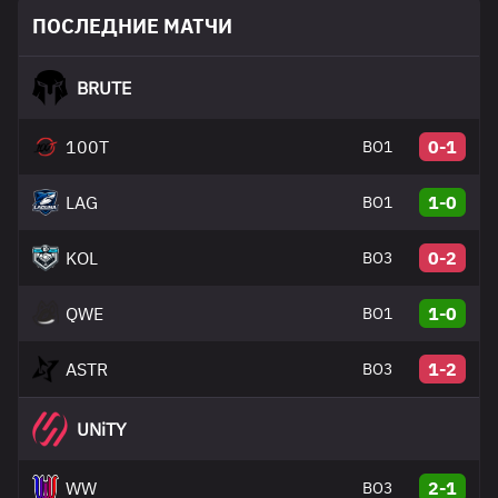
ПОСЛЕДНИЕ МАТЧИ
BRUTE
100T
0-1
BO1
LAG
1-0
BO1
KOL
0-2
BO3
QWE
1-0
BO1
ASTR
1-2
BO3
UNiTY
WW
2-1
BO3