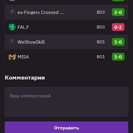
ex-Fingers Crossed Female
2-0
BO3
FAL.F
0-2
BO3
WeShowSkill
1-0
BO1
MISA
1-0
BO1
Комментарии
Отправить