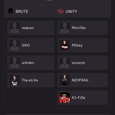
BRUTE
UNiTY
realzen
MoriiSko
SiKO
M1key
w4rden
woozzzi
The eLiVe
NEOFRAG
K1-FiDa