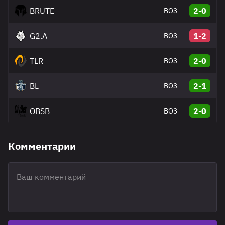
BRUTE
2-0
BO3
G2.A
1-2
BO3
TLR
2-0
BO3
BL
2-1
BO3
OBSB
2-0
BO3
Комментарии