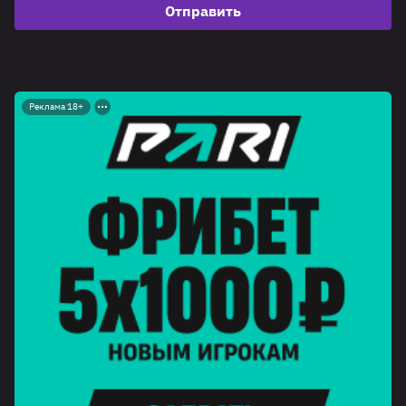
Отправить
Реклама 18+