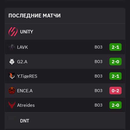
ПОСЛЕДНИЕ МАТЧИ
UNiTY
LAVK
2-1
BO3
G2.A
2-0
BO3
Y.TigeRES
2-1
BO3
ENCE.A
0-2
BO3
Atreides
2-0
BO3
DNT