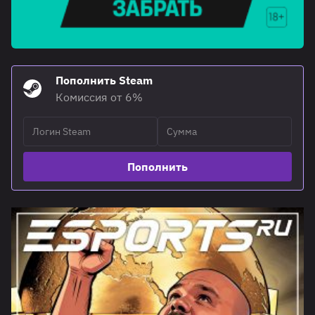
Пополнить Steam
Комиссия от 6%
Пополнить