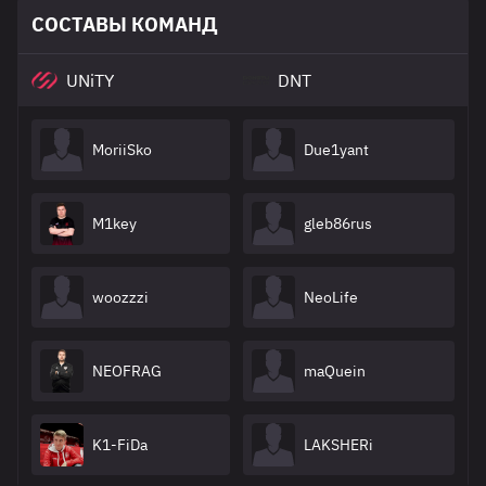
СОСТАВЫ КОМАНД
UNiTY
DNT
MoriiSko
Due1yant
M1key
gleb86rus
woozzzi
NeoLife
NEOFRAG
maQuein
K1-FiDa
LAKSHERi