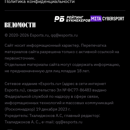
Политика конфиденциальности
© 2020-2026 Esports.ru,
qq@esports.ru
Сайт носит информационный характер. Перепечатка
материалов сайта разрешена только с активной ссылкой на
первоисточник.
Отдельные материалы сайта могут содержать информацию,
не предназначенную для лиц младше 18 лет.
Сетевое издание «Esports.ru» (адрес в сети интернет
Esports.ru), свидетельство Эл № ФС77-86483 выдано
Федеральной службой по надзору в сфере связи,
информационных технологий и массовых коммуникаций
(Роскомнадзор) 19 декабря 2023 г.
Учредитель: Тхалиджоков А.С, главный редактор:
Тхалиджоков А. С., e-mail: qq@esports.ru