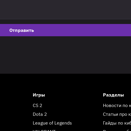
Отправить
Игры
Разделы
CS 2
Новости по 
Dota 2
Статьи про 
League of Legends
Гайды по ки