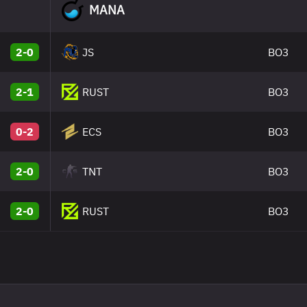
MANA
2-0
JS
BO3
2-1
RUST
BO3
0-2
ECS
BO3
2-0
TNT
BO3
2-0
RUST
BO3