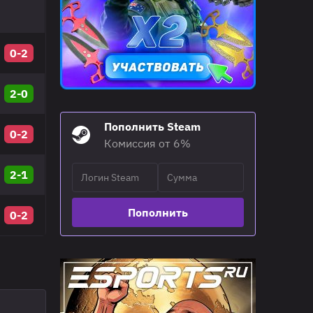
0-2
2-0
Пополнить Steam
0-2
Комиссия от 6%
2-1
Пополнить
0-2