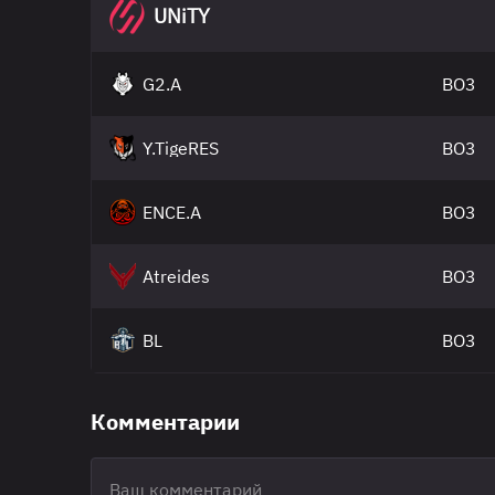
UNiTY
G2.A
BO3
Y.TigeRES
BO3
ENCE.A
BO3
Atreides
BO3
BL
BO3
Комментарии