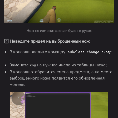
Нож не изменится если будет в руках
6️⃣
Наведите прицел на выброшенный нож
В консоли введите команду:
subclass_change *код*
;
Замените
на нужное число из таблицы ниже;
код
В консоли отобразится смена предмета, а на месте
выброшенного ножа появится его обновленная
модель.