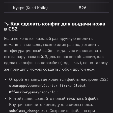
Кукри (Kukri Knife)
526
🔧 Как сделать конфиг для выдачи ножа
в CS2
Если не хочется каждый раз вручную вводить
команды в консоль, можно один раз подготовить
конфигурационный файл — и дальше использовать
его за пару нажатий. Здесь пошагово объясним, как
сделать конфиг на керамбит (код —
), но по такому
507
же принципу можно создать любой другой нож.
Откройте папку, где хранятся файлы настроек CS2:
steamapps\common\Counter-Strike Global
;
Offensive\game\csgo\cfg
В этой папке создайте новый
текстовый файл
.
Внутри напишите команду для смены ножа:
. Сохраните файл, но при
subclass_change 507