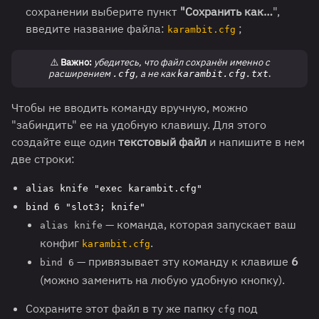
сохранении выберите пункт
"Сохранить как…
",
введите название файла:
;
karambit.cfg
⚠️
Важно:
убедитесь, что файл сохранён именно с
расширением
, а не как
.
.cfg
karambit.cfg.txt
Чтобы не вводить команду вручную, можно
"забиндить" ее на удобную клавишу. Для этого
создайте еще один
текстовый файл
и напишите в нем
две строки:
alias knife "exec karambit.cfg"
bind 6 "slot3; knife"
— команда, которая запускает ваш
alias knife
конфиг
.
karambit.cfg
— привязывает эту команду к клавише
6
bind 6
(можно заменить на любую удобную кнопку).
Сохраните этот файл в ту же папку
под
cfg