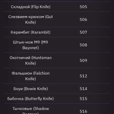
Складной (Flip Knife)
505
Слезвием-крюком (Gut
506
Knife)
Керамбит (Karambit)
507
Штык-нож М9 (M9
508
Bayonet)
Охотничий (Huntsman
509
Knife)
Фальшион (Falchion
512
Knife)
Боуи (Bowie Knife)
514
Бабочка (Butterfly Knife)
515
Тычковые (Shadow
516
Daggers)