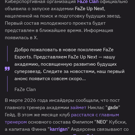
Киберспортивная организация
FaZe Clan
официально
объявила о запуске академии
FaZe Up Next
,
нацеленной на поиск и подготовку будущих звезд.
Первый состав молодежного проекта будет
представлен в ближайшее время. Информация
появилась в X.
Добро пожаловать в новое поколение FaZe
Esports. Представляем FaZe Up Next — нашу
академию, посвященную развитию будущих
суперзвезд. Следите за новостями, наш первый
анонс появится совсем скоро…
FaZe Clan
В марте 2026 года инсайдеры сообщали, что пост
главного тренера академии
займет
Никлас "
gade
"
Гейд. В этом же месяце клуб
расстался с главным
тренером
основного состава Филипом "
NEO
" Кубски,
а капитана Финна "
karrigan
" Андерсена связывают со