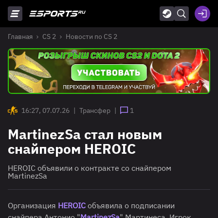
Главная
CS 2
Новости по CS 2
16:27, 07.07.26
|
Трансфер
|
1
MartinezSa стал новым
снайпером HEROIC
HEROIC объявили о контракте со снайпером
MartinezSa
Организация
HEROIC
объявила о подписании
снайпера Антонио "
MartinezSa
" Мартинеса. Игрок