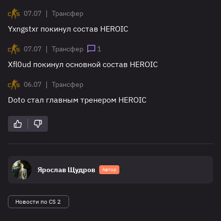
|
07.07
Трансфер
Yxngstxr покинул состав HEROIC
|
07.07
Трансфер
1
Xfl0ud покинул основной состав HEROIC
|
06.07
Трансфер
Doto стал главным тренером HEROIC
Ярослав Щудров
Автор
Новости по CS 2