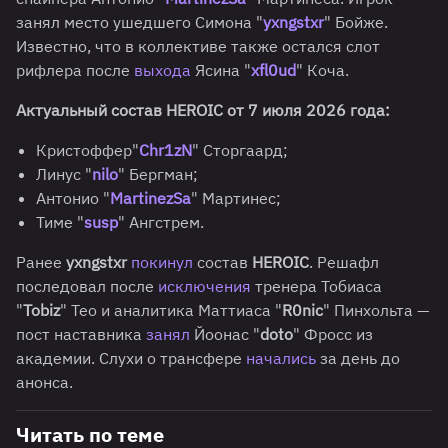
занял место ушедшего Симона "
yxngstxr
" Бойже.
Известно, что в коллективе также остался слот
рифлера после
выхода
Ясина "
xfl0ud
" Коча.
Актуальный состав HEROIC от 7 июля 2026 года:
Кристоффер"
Chr1zN
" Сторгаард;
Линус "
nilo
" Бергман;
Антонио "
MartinezSa
" Мартинес;
Тиме "
susp
" Ангстрем.
Ранее
yxngstxr
покинул
состав
HEROIC
. Решафл
последовал после
исключения
тренера Тобиаса
"
Tobiz
" Тео и аналитика Маттиаса "
R0nic
" Пинхольта —
пост наставника
занял
Йоонас "
doto
" Фросс из
академии. Слухи о трансфере
начались
за день до
анонса.
Читать по теме