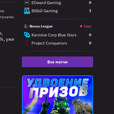
EDward Gaming
0
нна
Bilibili Gaming
1
танами.
Nexus League
Live
е,
Karmine Corp Blue Stars
0
%, уже
Project Conquerors
0
Все матчи