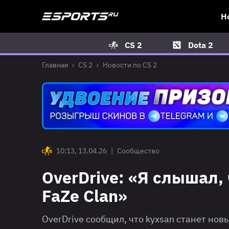
Н
CS 2
Dota 2
Главная
CS 2
Новости по CS 2
10:13, 13.04.26
|
Сообщество
OverDrive: «Я слышал,
FaZe Clan»
OverDrive сообщил, что kyxsan станет нов