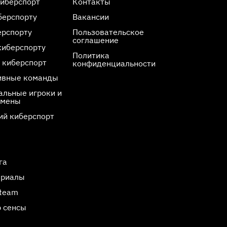
киберспорт
Контакты
берспорту
Вакансии
ерспорту
Пользовательское
соглашение
киберспорту
Политика
 киберспорт
конфиденциальности
ивные команды
льные игроки и
смены
ий киберспорт
га
ериалы
Steam
 сенсы