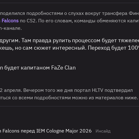
 поделился подробностями о слухах вокруг трансфера Фи
 Falcons
по CS2. По его словам, команды обменяются капи
m-канале.
к другим. Там правда рулить процессом будет тяжеле
жешь, но сам сюжет интересный. Переход будет 100
an будет капитаном FaZe Clan
2 апреля. Вечером того же дня портал HLTV подтвердил
ться со всеми подробностями можно из материалов ниже.
m Falcons перед IEM Cologne Major 2026
Инсайд