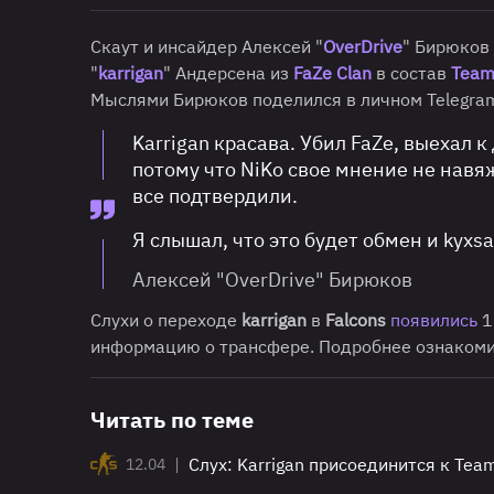
Скаут и инсайдер Алексей "
OverDrive
" Бирюков
"
karrigan
" Андерсена из
FaZe Clan
в состав
Team
Мыслями Бирюков поделился в личном Telegra
Karrigan красава. Убил FaZe, выехал 
потому что NiKo свое мнение не навя
все подтвердили.
Я слышал, что это будет обмен и kyxs
Алексей "OverDrive" Бирюков
Слухи о переходе
karrigan
в
Falcons
появились
1
информацию о трансфере. Подробнее ознакоми
Читать по теме
|
Слух: Karrigan присоединится к Tea
12.04