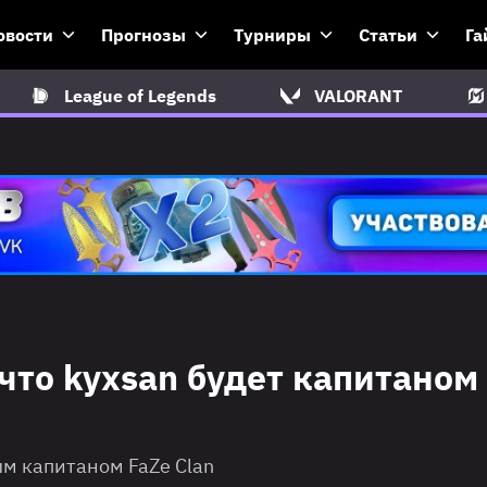
овости
Прогнозы
Турниры
Статьи
Га
League of Legends
VALORANT
 что kyxsan будет капитаном
ым капитаном FaZe Clan