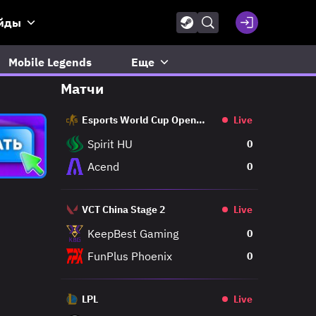
йды
Mobile Legends
Еще
Матчи
Esports World Cup Open
Live
Qualifier
Spirit HU
0
Acend
0
VCT China Stage 2
Live
KeepBest Gaming
0
FunPlus Phoenix
0
LPL
Live