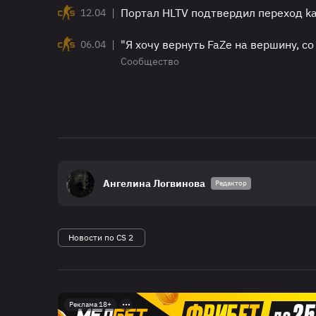
|
Портал HLTV подтвердил переход kar
12.04
|
"Я хочу вернуть FaZe на вершину, со
06.04
Сообщество
Ангелина Логвинова
Редактор
Новости по CS 2
Реклама 18+