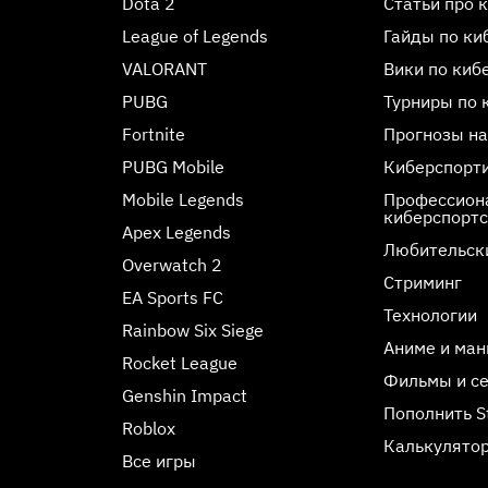
Dota 2
Статьи про 
League of Legends
Гайды по ки
VALORANT
Вики по киб
PUBG
Турниры по 
Fortnite
Прогнозы на
PUBG Mobile
Киберспорт
Mobile Legends
Профессиона
киберспорт
Apex Legends
Любительск
Overwatch 2
Стриминг
EA Sports FC
Технологии
Rainbow Six Siege
Аниме и ман
Rocket League
Фильмы и с
Genshin Impact
Пополнить 
Roblox
Калькулятор
Все игры