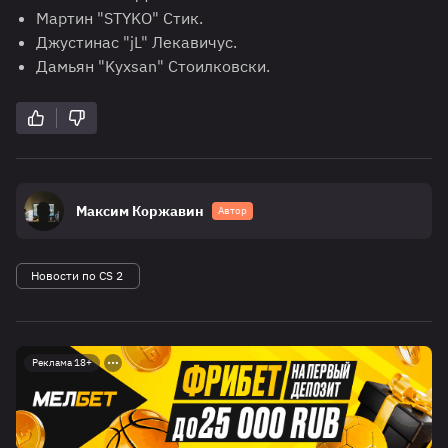
Мартин "STYKO" Стик.
Джустинас "jL" Лекавичус.
Дамьян "Kyxsan" Стоилковски.
Максим Коржавин
Автор
Новости по CS 2
Реклама 18+