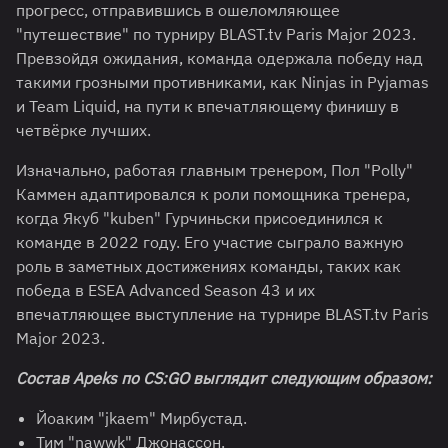
прогресс, отправившись в ошеломляющее
"путешествие" по турниру BLAST.tv Paris Major 2023.
Превзойдя ожидания, команда одержала победу над
такими грозными противниками, как Ninjas in Pyjamas
и Team Liquid, на пути к впечатляющему финишу в
четвёрке лучших.
Изначально, работая главным тренером, Пол "Polly"
Каммен адаптировался к роли помощника тренера,
когда Якуб "kuben" Гурчиньски присоединился к
команде в 2022 году. Его участие сыграло важную
роль в заметных достижениях команды, таких как
победа в ESEA Advanced Season 43 и их
впечатляющее выступление на турнире BLAST.tv Paris
Major 2023.
Состав
Apeks
по
CS
:
GO
выглядит следующим образом:
Йоаким "jkaem" Мирбустад.
Тим "nawwk" Джонассон.