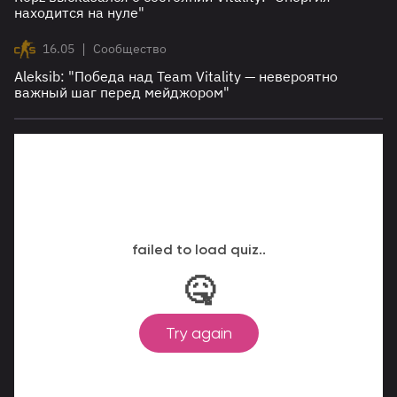
находится на нуле"
|
16.05
Сообщество
Aleksib: "Победа над Team Vitality — невероятно
важный шаг перед мейджором"