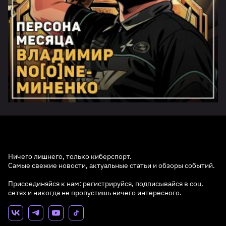
Ничего лишнего, только киберспорт.
Самые свежие новости, актуальные статьи и обзоры событий.
Присоединяйся к нам: регистрируйся, подписывайся в соц.
сетях и никогда не пропустишь ничего интересного.