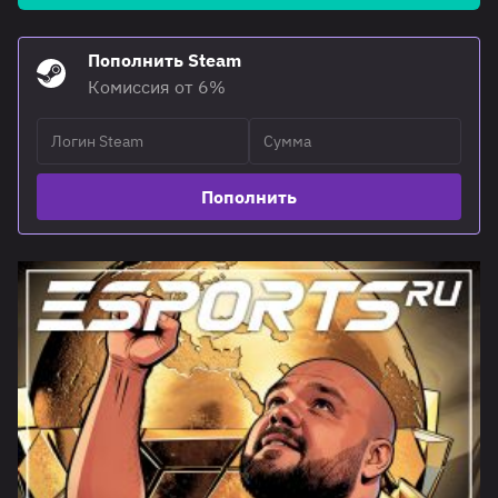
Пополнить Steam
Комиссия от 6%
Пополнить