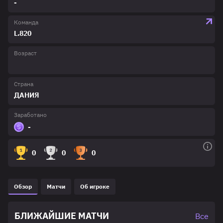
-
Команда
L.820
Возраст
Страна
ДАНИЯ
Заработано
-
0
0
0
Обзор
Матчи
Об игроке
БЛИЖАЙШИЕ МАТЧИ
Все