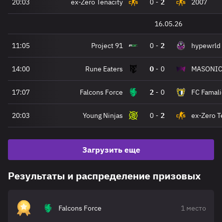
20:03
ex-Zero Tenacity
0
-
2
2007
16.05.26
11:05
Project 91
0
-
2
hypewrld
14:00
Rune Eaters
0
-
0
MASONI
17:07
Falcons Force
2
-
0
FC Famali
20:03
Young Ninjas
0
-
2
ex-Zero T
Загрузить еще
Результаты и распределение призовых
Falcons Force
1 место