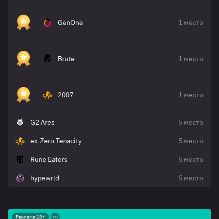
GenOne
1 место
Brute
1 место
2007
1 место
G2 Ares
5 место
ex-Zero Tenacity
5 место
Rune Eaters
5 место
hypewrld
5 место
Реклама 18+