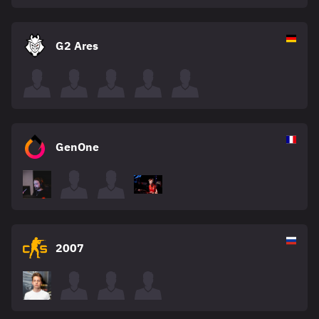
G2 Ares
GenOne
2007