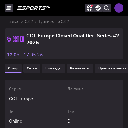
Главная
CS 2
Турниры по CS 2
CCT Europe Closed Qualifier: Series #2
2026
12.05 - 17.05.26
Обзор
Сетка
Команды
Результаты
Призовые места
Серия
Локация
CCT Europe
-
Тип
Тир
Online
D