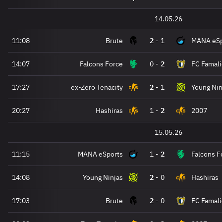
14.05.26
11:08
Brute
2
-
1
MANA eSp
14:07
Falcons Force
0
-
2
FC Famali
17:27
ex-Zero Tenacity
2
-
1
Young Nin
20:27
Hashiras
1
-
2
2007
15.05.26
11:15
MANA eSports
1
-
2
Falcons F
14:08
Young Ninjas
2
-
0
Hashiras
17:03
Brute
2
-
0
FC Famali