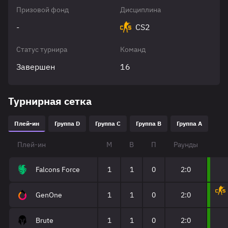
Призовой фонд
Дисциплина
-
CS2
Статус турнира
Команд
Завершен
16
Турнирная сетка
Плей-ин
Группа D
Группа C
Группа B
Группа A
Плей-ин
М
В
П
Раунды
Falcons Force
1
1
0
2:0
GenOne
1
1
0
2:0
Brute
1
1
0
2:0