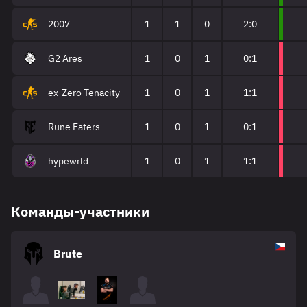
2007
1
1
0
2:0
G2 Ares
1
0
1
0:1
ex-Zero Tenacity
1
0
1
1:1
Rune Eaters
1
0
1
0:1
hypewrld
1
0
1
1:1
Команды-участники
Brute