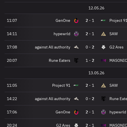
12.05.26
11:07
GenOne
2
-
1
Project 9
14:11
hypewrld
2
-
1
SAW
17:08
against All authority
0
-
2
G2 Ares
20:07
Rune Eaters
1
-
2
MASONI
13.05.26
11:05
Project 91
2
-
1
SAW
14:22
against All authority
0
-
2
Rune Eat
17:06
GenOne
2
-
1
hypewrld
20:24
G2 Ares
2
-
1
MASONI