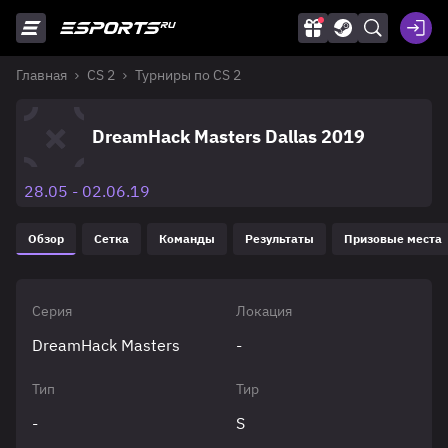
Главная
CS 2
Турниры по CS 2
DreamHack Masters Dallas 2019
28.05 - 02.06.19
Обзор
Сетка
Команды
Результаты
Призовые места
Серия
Локация
DreamHack Masters
-
Тип
Тир
-
S