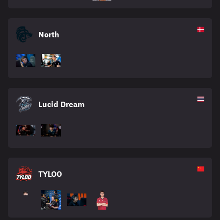
North
Lucid Dream
TYLOO