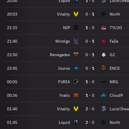
20:00
Liquid
1
-
0
Lucid Dre
20:03
Vitality
0
-
1
North
21:15
NIP
1
-
0
TYLOO
21:40
Windigo
0
-
1
FaZe
22:50
Renegades
0
-
1
G2
22:45
Isurus
0
-
1
ENCE
00:05
FURIA
1
-
0
NRG
00:36
fnatic
1
-
0
Cloud9
01:40
Vitality
2
-
0
Lucid Dre
01:45
Liquid
2
-
0
North