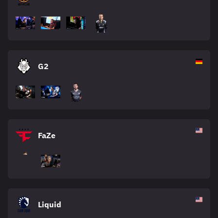
G2
FaZe
Liquid