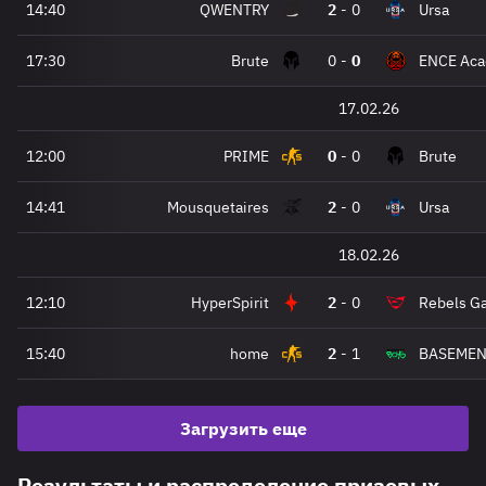
14:40
QWENTRY
2
-
0
Ursa
17:30
Brute
0
-
0
ENCE Ac
17.02.26
12:00
PRIME
0
-
0
Brute
14:41
Mousquetaires
2
-
0
Ursa
18.02.26
12:10
HyperSpirit
2
-
0
Rebels G
15:40
home
2
-
1
BASEMEN
Загрузить еще
Результаты и распределение призовых