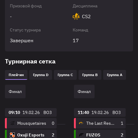
Призовой фонд
Дисциплина
-
CS2
Статус турнира
Команд
Завершен
17
Турнирная сетка
Плей-ин
Группа D
Группа C
Группа B
Группа A
Финал
Финал
09:10
19.02.26
BO3
11:40
19.02.26
BO3
Mousquetaires
0
The Last Resort
1
Oxuji Esports
2
FUZOS
2