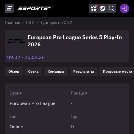
Главная
CS 2
Турниры по CS 2
European Pro League Series 5 Play-In
2026
09.02 - 20.02.26
Обзор
Сетка
Команды
Результаты
Призовые места
Серия
Локация
European Pro League
-
Тип
Тир
Online
D