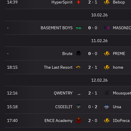
14:39
HyperSpirit
2
-
1
Bebop
10.02.26
-
BASEMENT BOYS
0
-
0
MASONI
11.02.26
-
Brute
0
-
0
PRIME
18:15
The Last Resort
2
-
1
home
12.02.26
12:16
QWENTRY
2
-
1
Mousquet
15:18
CSDIILIT
0
-
2
Ursa
17:40
ENCE Academy
2
-
0
IDoPieca