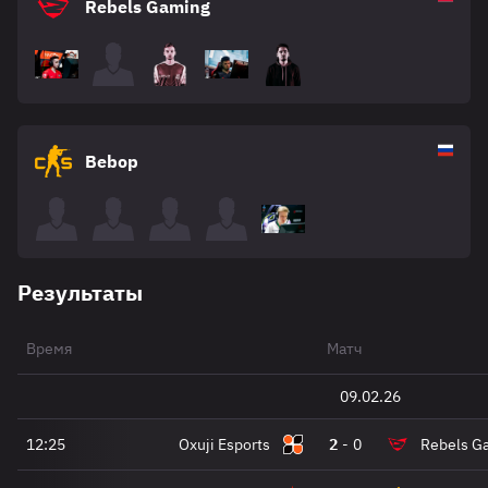
Rebels Gaming
Bebop
Результаты
Время
Матч
09.02.26
12:25
Oxuji Esports
2
-
0
Rebels G