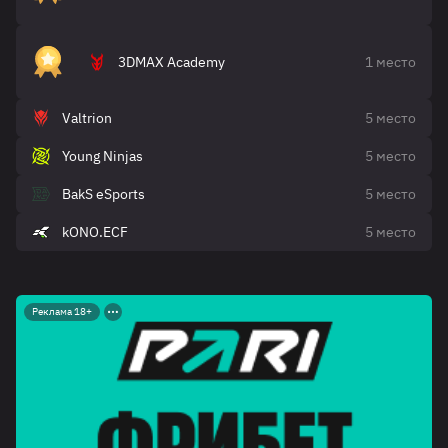
3DMAX Academy
1 место
Valtrion
5 место
Young Ninjas
5 место
BakS eSports
5 место
kONO.ECF
5 место
Реклама 18+