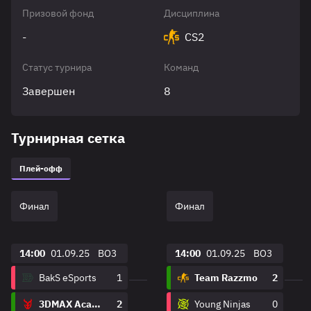
Призовой фонд
Дисциплина
-
CS2
Статус турнира
Команд
Завершен
8
Турнирная сетка
Плей-офф
Финал
Финал
14:00
01.09.25
BO3
14:00
01.09.25
BO3
BakS eSports
1
Team Razzmo
2
3DMAX Academy
2
Young Ninjas
0