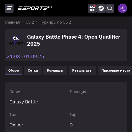
Главная
CS 2
Турниры по CS 2
Galaxy Battle Phase 4: Open Qualifier
2025
31.08 - 01.09.25
Обзор
Сетка
Команды
Результаты
Призовые места
Серия
Локация
Galaxy Battle
-
Тип
Тир
Online
D