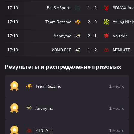
17:10
BakS eSports
1
-
2
3DMAX Ac
17:10
Team Razzmo
2
-
0
Young Ninj
17:10
Anonymo
2
-
1
Valtrion
17:10
kONO.ECF
1
-
2
MINLATE
Результаты и распределение призовых
Team Razzmo
1 место
Anonymo
1 место
MINLATE
1 место