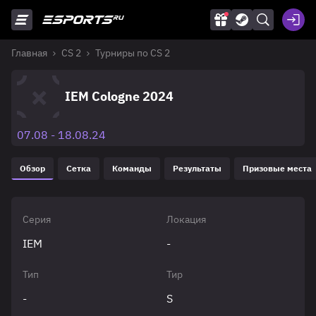
Главная
CS 2
Турниры по CS 2
IEM Cologne 2024
07.08 - 18.08.24
Обзор
Сетка
Команды
Результаты
Призовые места
Серия
Локация
IEM
-
Тип
Тир
-
S