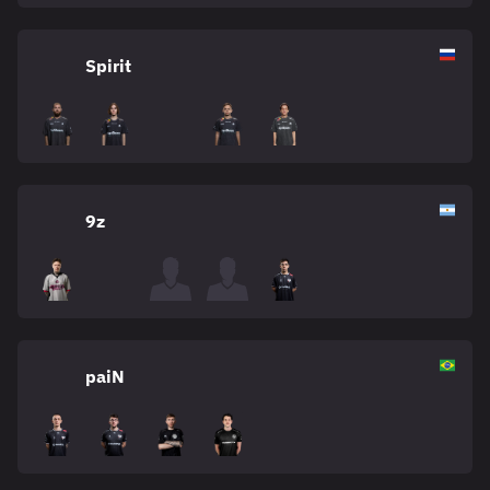
Spirit
9z
paiN