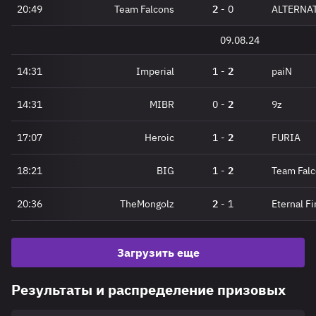
20:49
Team Falcons
2
-
0
ALTERNAT
09.08.24
14:31
Imperial
1
-
2
paiN
14:31
MIBR
0
-
2
9z
17:07
Heroic
1
-
2
FURIA
18:21
BIG
1
-
2
Team Fal
20:36
TheMongolz
2
-
1
Eternal Fi
Загрузить еще
Результаты и распределение призовых