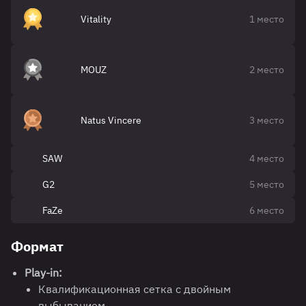
Vitality
1 место
MOUZ
2 место
Natus Vincere
3 место
SAW
4 место
G2
5 место
FaZe
6 место
Формат
Play-in:
Квалификационная сетка с двойным
выбыванием.