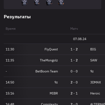
Результаты
Время
Матч
07.08.24
11:30
FlyQuest
1
-
2
BIG
11:35
TheMongolz
1
-
2
SAW
-
BetBoom Team
0
-
0
9z
14:50
9z
2
-
0
3DMAX
15:16
MIBR
2
-
1
Heroic
16:48
Complexity
2
-
0
ALTERNAT