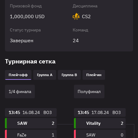
Призовой фонд
Дисциплина
1,000,000 USD
CS2
Статус турнира
Команд
Завершен
24
Турнирная сетка
Плей-офф
Группа A
Группа B
Плей-ин
1/4 финала
Полуфинал
13:45
16.08.24
BO3
13:45
17.08.24
BO3
SAW
2
Vitality
2
FaZe
1
SAW
0