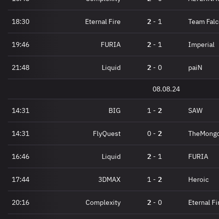
18:30
Eternal Fire
2
-
1
Team Fal
19:46
FURIA
2
-
1
Imperial
21:48
Liquid
2
-
0
paiN
08.08.24
14:31
BIG
1
-
2
SAW
14:31
FlyQuest
0
-
2
TheMongo
16:46
Liquid
2
-
1
FURIA
17:44
3DMAX
1
-
2
Heroic
20:16
Complexity
2
-
0
Eternal Fi