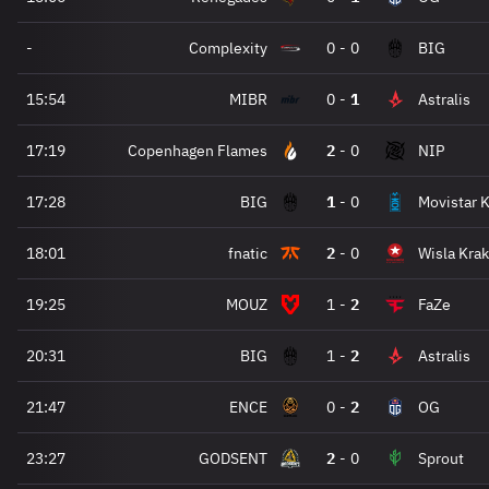
-
Complexity
0
-
0
BIG
15:54
MIBR
0
-
1
Astralis
17:19
Copenhagen Flames
2
-
0
NIP
17:28
BIG
1
-
0
Movistar 
18:01
fnatic
2
-
0
Wisla Kra
19:25
MOUZ
1
-
2
FaZe
20:31
BIG
1
-
2
Astralis
21:47
ENCE
0
-
2
OG
23:27
GODSENT
2
-
0
Sprout