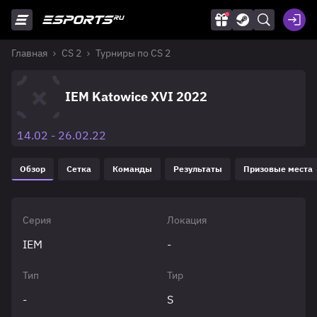
Главная
CS 2
Турниры по CS 2
IEM Katowice XVI 2022
14.02 - 26.02.22
Обзор
Сетка
Команды
Результаты
Призовые места
Серия
Локация
IEM
-
Тип
Тир
-
S