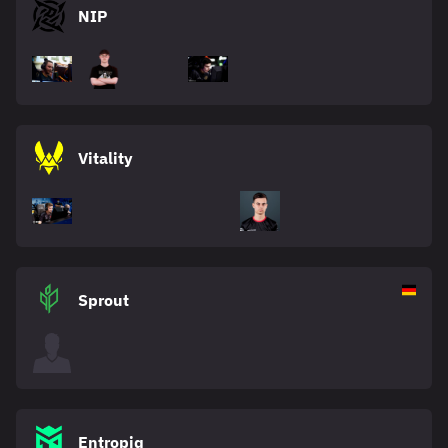
NIP
Vitality
Sprout
Entropiq