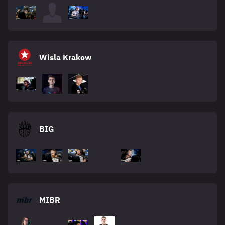
Wisla Krakow
BIG
MIBR