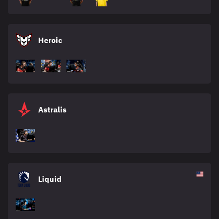
Heroic
Astralis
Liquid