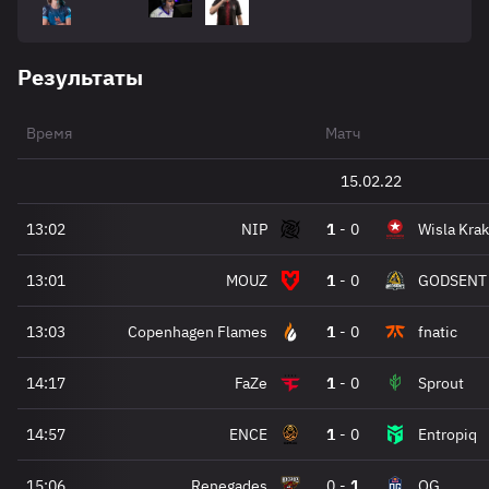
Результаты
Время
Матч
15.02.22
13:02
NIP
1
-
0
Wisla Kra
13:01
MOUZ
1
-
0
GODSENT
13:03
Copenhagen Flames
1
-
0
fnatic
14:17
FaZe
1
-
0
Sprout
14:57
ENCE
1
-
0
Entropiq
15:06
Renegades
0
-
1
OG