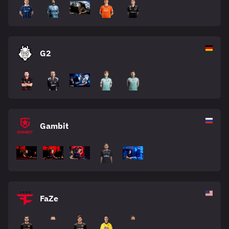
G2
Gambit
FaZe