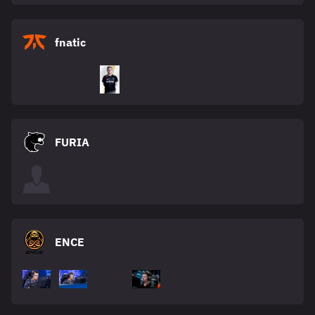
fnatic
FURIA
ENCE