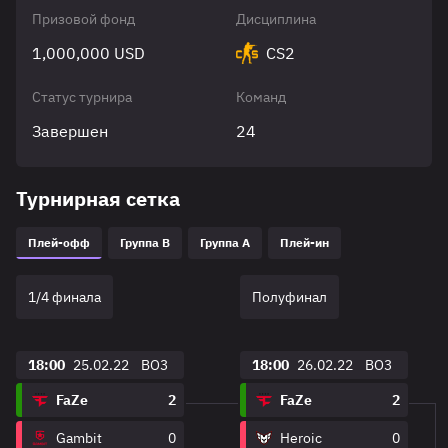
Призовой фонд
Дисциплина
1,000,000 USD
CS2
Статус турнира
Команд
Завершен
24
Турнирная сетка
Плей-офф
Группа B
Группа A
Плей-ин
1/4 финала
Полуфинал
18:00
25.02.22
BO3
18:00
26.02.22
BO3
FaZe
2
FaZe
2
Gambit
0
Heroic
0