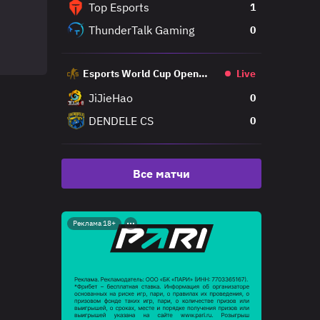
Top Esports
1
ThunderTalk Gaming
0
Esports World Cup Open
Live
Qualifier
JiJieHao
0
DENDELE CS
0
Все матчи
Реклама 18+