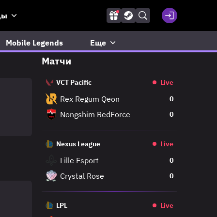
ды
Mobile Legends
Еще
Матчи
VCT Pacific
Live
Rex Regum Qeon
0
Nongshim RedForce
0
Nexus League
Live
Lille Esport
0
Crystal Rose
0
LPL
Live