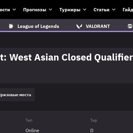
ости
Прогнозы
Турниры
Статьи
Гай
League of Legends
VALORANT
: West Asian Closed Qualifier
Призовые места
Тип
Тир
Online
D