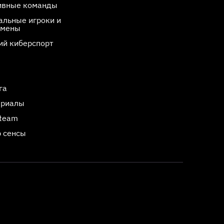
ивные команды
льные игроки и
смены
ий киберспорт
га
ериалы
Steam
 сенсы