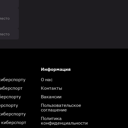
место
место
Информация
киберспорту
О нас
киберспорт
Контакты
берспорту
Вакансии
ерспорту
Пользовательское
соглашение
киберспорту
Политика
 киберспорт
конфиденциальности