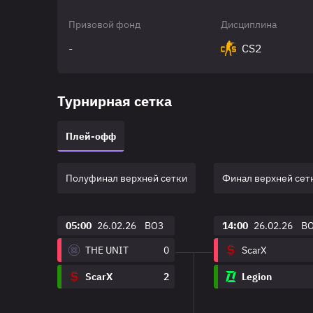
Призовой фонд
Дисциплина
-
CS2
Турнирная сетка
Плей-офф
Полуфинал верхней сетки
Финал верхней сет
05:00
26.02.26
BO3
14:00
26.02.26
B
THE UNIT
0
ScarX
ScarX
2
Legion