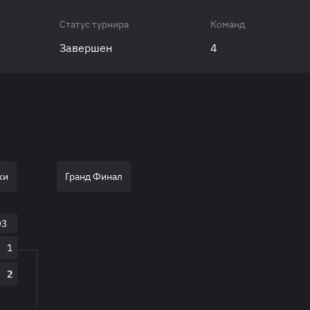
Статус турнира
Команд
Завершен
4
ки
Гранд Финал
O3
1
2