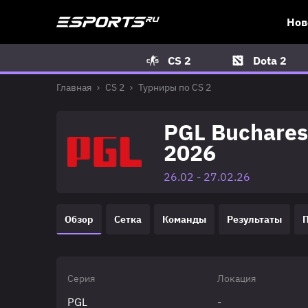
Нов
CS 2
Dota 2
Главная
CS 2
Турниры по CS 2
PGL Bucharest
2026
26.02 - 27.02.26
Обзор
Сетка
Команды
Результаты
Серия
Локация
PGL
-