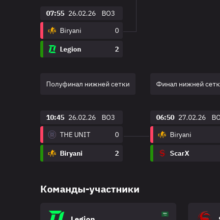
07:55
26.02.26
BO3
Biryani
0
Legion
2
Полуфинал нижней сетки
Финал нижней сет
10:45
26.02.26
BO3
06:50
27.02.26
B
THE UNIT
0
Biryani
Biryani
2
ScarX
Команды-участники
Legion