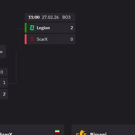
11:00
27.02.26
BO3
Legion
2
ScarX
0
ки
O3
1
2
ScarX
Biryani