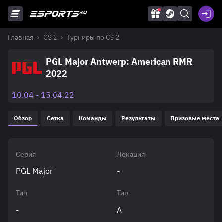
Главная
CS 2
Турниры по CS 2
PGL Major Antwerp: American RMR
2022
10.04 - 15.04.22
Обзор
Сетка
Команды
Результаты
Призовые места
Серия
Локация
PGL Major
-
Тип
Тир
-
A