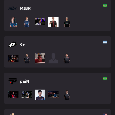
MIBR
9z
paiN