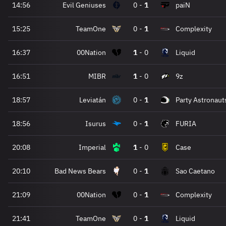
14:56
Evil Geniuses
0
-
1
paiN
15:25
TeamOne
0
-
1
Complexity
16:37
00Nation
1
-
0
Liquid
16:51
MIBR
1
-
0
9z
18:57
Leviatán
0
-
1
Party Astronaut
18:56
Isurus
0
-
1
FURIA
20:08
Imperial
1
-
0
Case
20:10
Bad News Bears
0
-
1
Sao Caetano
21:09
00Nation
0
-
1
Complexity
21:41
TeamOne
0
-
1
Liquid