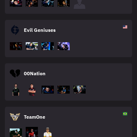
Evil Geniuses
00Nation
TeamOne