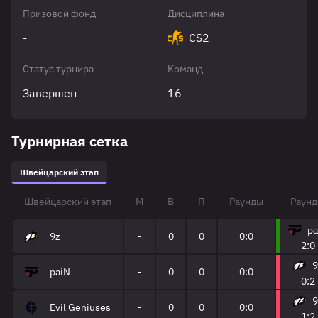
Призовой фонд
Дисциплина
-
CS2
Статус турнира
Команд
Завершен
16
Турнирная сетка
Швейцарский этап
Швейцарский этап
М
В
П
Раунды
Раунд
pa
9z
-
0
0
0:0
2:0
9
paiN
-
0
0
0:0
0:2
9
Evil Geniuses
-
0
0
0:0
1:2