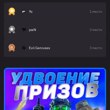
9z
1 место
paiN
2 место
Evil Geniuses
3 место