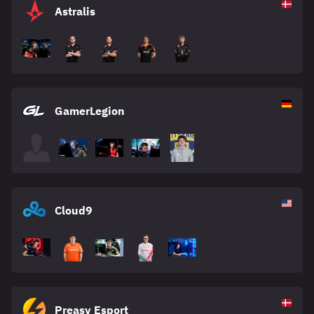
Astralis
GamerLegion
Cloud9
Preasy Esport