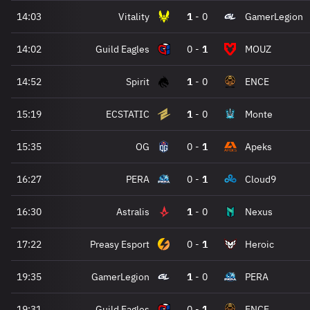
14:03
Vitality
1
-
0
GamerLegion
14:02
Guild Eagles
0
-
1
MOUZ
14:52
Spirit
1
-
0
ENCE
15:19
ECSTATIC
1
-
0
Monte
15:35
OG
0
-
1
Apeks
16:27
PERA
0
-
1
Cloud9
16:30
Astralis
1
-
0
Nexus
17:22
Preasy Esport
0
-
1
Heroic
19:35
GamerLegion
1
-
0
PERA
19:31
Guild Eagles
0
-
1
ENCE