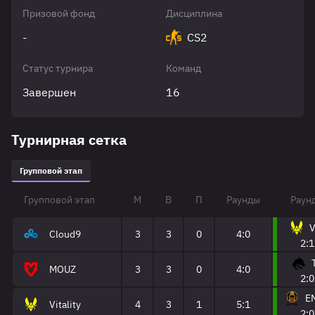
Призовой фонд
Дисциплина
-
CS2
Статус турнира
Команд
Завершен
16
Турнирная сетка
Групповой этап
Групповой этап
М
В
П
Раунды
Раунд
V
Cloud9
3
3
0
4:0
2:1
MOUZ
3
3
0
4:0
2:0
E
Vitality
4
3
1
5:1
2:0