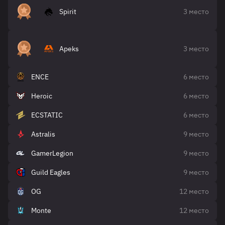
Spirit
3 место
Apeks
3 место
ENCE
6 место
Heroic
6 место
ECSTATIC
6 место
Astralis
9 место
GamerLegion
9 место
Guild Eagles
9 место
OG
12 место
Monte
12 место