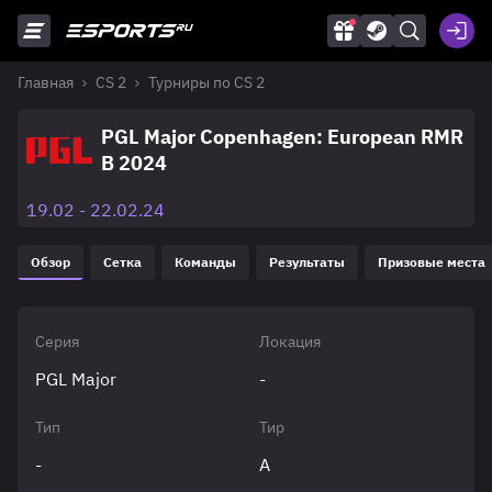
Главная
CS 2
Турниры по CS 2
PGL Major Copenhagen: European RMR
B 2024
19.02 - 22.02.24
Обзор
Сетка
Команды
Результаты
Призовые места
Серия
Локация
PGL Major
-
Тип
Тир
-
A