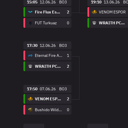
15:05
12.06.26
BO3
19:10
13.06.26
B
Fire Flux Esports
2
VENOM ESPOR
FUT Turkuaz
0
WRAITH PCIFIC
17:30
12.06.26
BO3
Eternal Fire Academy
1
WRAITH PCIFIC
2
17:50
07.06.26
BO3
VENOM ESPOR
2
Bushido Wildcats
0