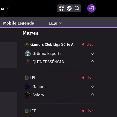
ды
Mobile Legends
Еще
Матчи
Gamers Club Liga Série A
Live
Grêmio Esports
0
QUINTESSÊNCIA
0
LFL
Live
Galions
0
Solary
0
LIT
Live