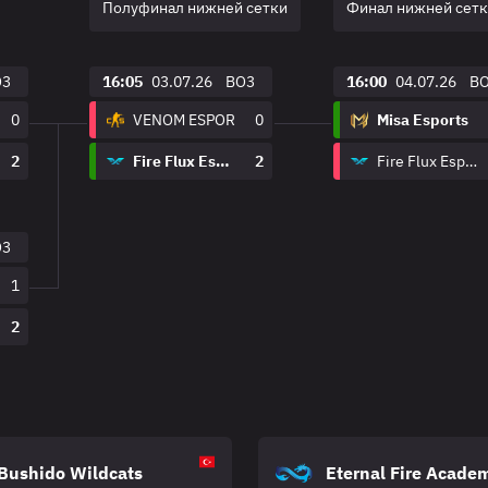
Полуфинал нижней сетки
Финал нижней сет
O3
16:05
03.07.26
BO3
16:00
04.07.26
B
0
VENOM ESPOR
0
Misa Esports
2
Fire Flux Esports
2
Fire Flux Esports
O3
1
2
Bushido Wildcats
Eternal Fire Acade