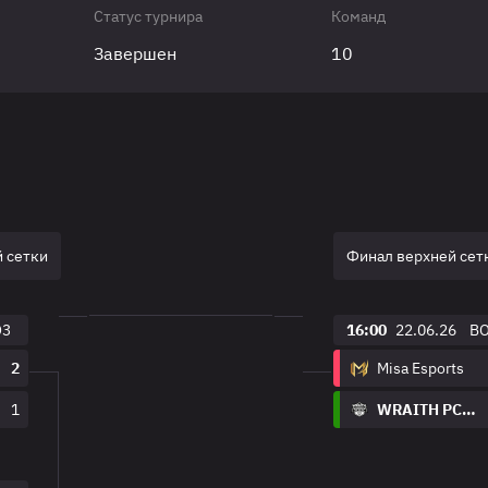
Статус турнира
Команд
Завершен
10
 сетки
Финал верхней сет
O3
16:00
22.06.26
B
2
Misa Esports
1
WRAITH PCIFIC