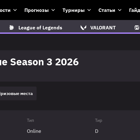
ости
Прогнозы
Турниры
Статьи
Гай
League of Legends
VALORANT
e Season 3 2026
Призовые места
Тип
Тир
Online
D