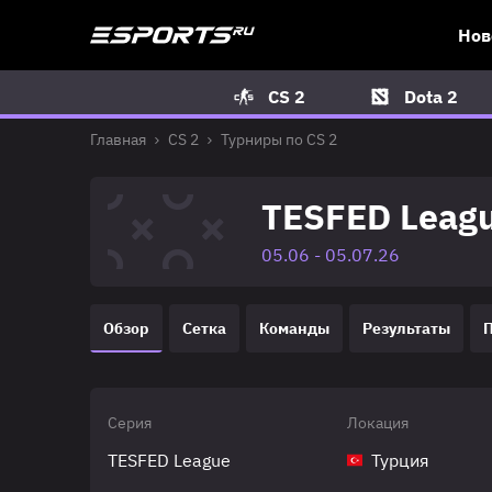
Нов
CS 2
Dota 2
Главная
CS 2
Турниры по CS 2
TESFED Leagu
05.06 - 05.07.26
Обзор
Сетка
Команды
Результаты
Серия
Локация
TESFED League
Турция