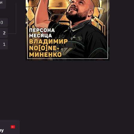
ки
O3
2
1
my