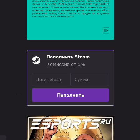
Пополнить Steam
Комиссия от 6%
16:20
05.07.26
BO5
Misa Esports
3
Пополнить
WRAITH PCIFIC
2