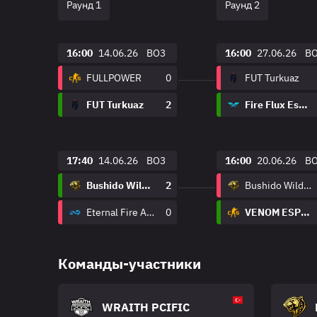
Раунд 1
Раунд 2
16:00
14.06.26
BO3
16:00
27.06.26
B
FULLPOWER
0
FUT Turkuaz
FUT Turkuaz
2
Fire Flux Esports
17:40
14.06.26
BO3
16:00
20.06.26
B
Bushido Wildcats
2
Bushido Wildcats
Eternal Fire Academy
0
VENOM ESPOR
Команды-участники
WRAITH PCIFIC