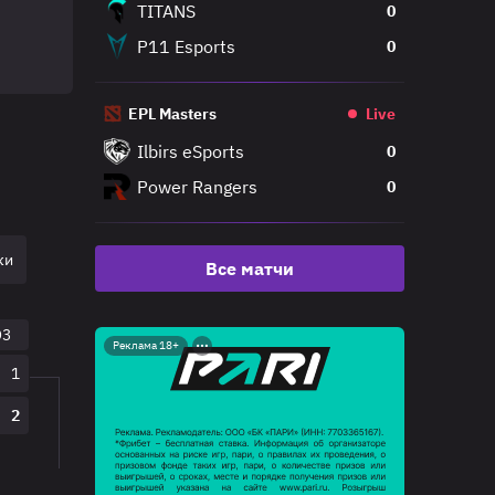
TITANS
0
P11 Esports
0
EPL Masters
Live
Ilbirs eSports
0
Power Rangers
0
ки
Гранд Финал
Все матчи
O3
Реклама 18+
1
2