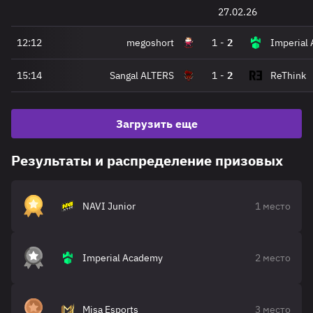
27.02.26
12:12
megoshort
1
-
2
Imperial
15:14
Sangal ALTERS
1
-
2
ReThink
Загрузить еще
Результаты и распределение призовых
NAVI Junior
1 место
Imperial Academy
2 место
Misa Esports
3 место