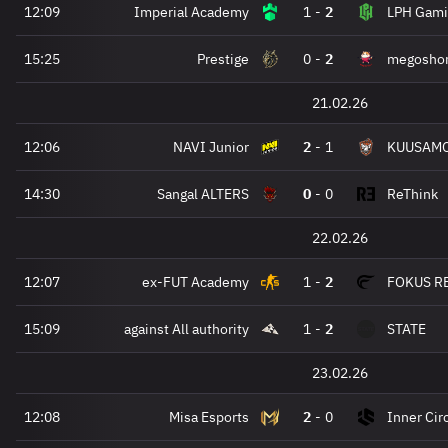
12:09
Imperial Academy
1
-
2
LPH Gami
15:25
Prestige
0
-
2
megoshor
21.02.26
12:06
NAVI Junior
2
-
1
KUUSAMO
14:30
Sangal ALTERS
0
-
0
ReThink
22.02.26
12:07
ex-FUT Academy
1
-
2
FOKUS R
15:09
against All authority
1
-
2
STATE
23.02.26
12:08
Misa Esports
2
-
0
Inner Ci