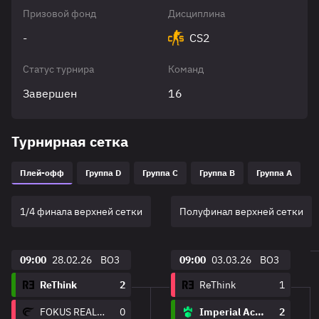
Призовой фонд
Дисциплина
-
CS2
Статус турнира
Команд
Завершен
16
Турнирная сетка
Плей-офф
Группа D
Группа C
Группа B
Группа A
1/4 финала верхней сетки
Полуфинал верхней сетки
09:00
28.02.26
BO3
09:00
03.03.26
BO3
ReThink
2
ReThink
1
FOKUS REALITY
0
Imperial Academy
2