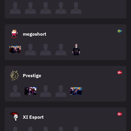
megoshort
Prestige
XI Esport