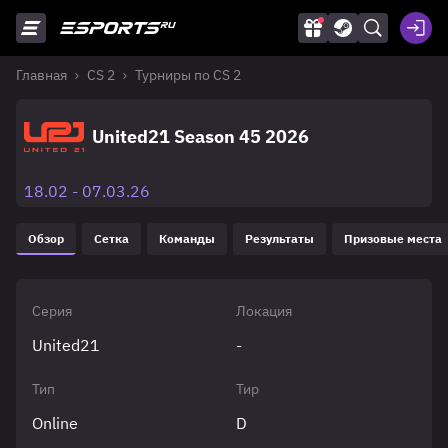
Главная
CS 2
Турниры по CS 2
United21 Season 45 2026
18.02 - 07.03.26
Обзор
Сетка
Команды
Результаты
Призовые места
Серия
Локация
United21
-
Тип
Тир
Online
D