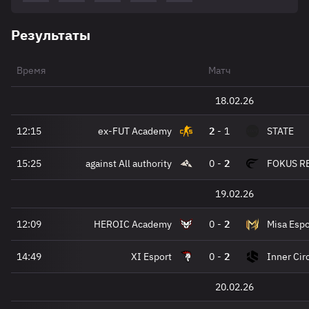
Результаты
Время
Матч
18.02.26
12:15
ex-FUT Academy
2
-
1
STATE
15:25
against All authority
0
-
2
FOKUS R
19.02.26
12:09
HEROIC Academy
0
-
2
Misa Espo
14:49
XI Esport
0
-
2
Inner Ci
20.02.26