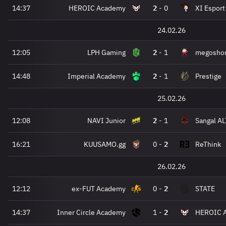
14:37
HEROIC Academy
2
-
0
XI Esport
24.02.26
12:05
LPH Gaming
2
-
1
megoshor
14:48
Imperial Academy
2
-
1
Prestige
25.02.26
12:08
NAVI Junior
2
-
1
Sangal A
16:21
KUUSAMO.gg
0
-
2
ReThink
26.02.26
12:12
ex-FUT Academy
0
-
2
STATE
14:37
Inner Circle Academy
1
-
2
HEROIC 