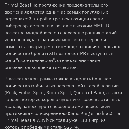
Primal Beast на протяжении продолжительного
времени является одним из самых популярных
персонажей второй и третьей позиции среди
киберспортсменов и игроков с высоким MMR. В
качестве мидлейнера он способен с ранних стадий
игры побеждать на линии множество героев и
помогать товарищам по команде на линиях. Большое
количество брони и ХП позволяет PB выступать в
роли "фронтлейнером", отвлекая внимание
оппонентов во время тимфайтов.
В качестве контрпика можно выделить большое
количество мобильных персонажей второй позиции
(Puck, Ember Spirit, Storm Spirit, Queen of Pain), а также
героев, которые хорошо чувствуют себя в затяжных
драках, нанося урон способностями нескольким
противникам одновременно (Sand King и Leshrac). На
Primal Beast в 7.37b сыграли уже 1300 игр, из
которых победными стали 52,4%.