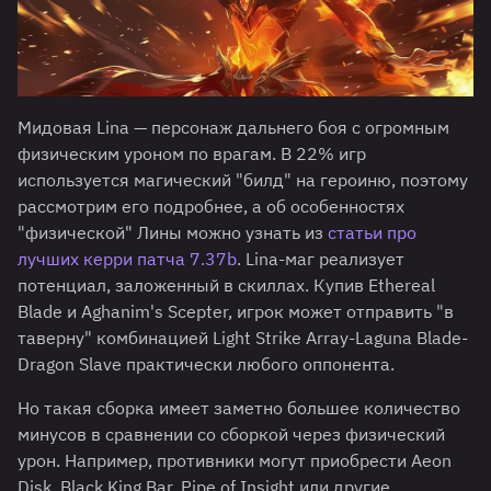
Мидовая Lina — персонаж дальнего боя с огромным
физическим уроном по врагам. В 22% игр
используется магический "билд" на героиню, поэтому
рассмотрим его подробнее, а об особенностях
"физической" Лины можно узнать из
статьи про
лучших керри патча 7.37b
. Lina-маг реализует
потенциал, заложенный в скиллах. Купив Ethereal
Blade и Aghanim's Scepter, игрок может отправить "в
таверну" комбинацией Light Strike Array-Laguna Blade-
Dragon Slave практически любого оппонента.
Но такая сборка имеет заметно большее количество
минусов в сравнении со сборкой через физический
урон. Например, противники могут приобрести Aeon
Disk, Black King Bar, Pipe of Insight или другие