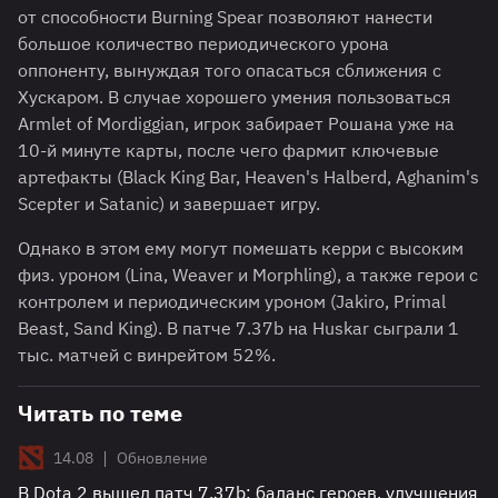
от способности Burning Spear позволяют нанести
большое количество периодического урона
оппоненту, вынуждая того опасаться сближения с
Хускаром. В случае хорошего умения пользоваться
Armlet of Mordiggian, игрок забирает Рошана уже на
10-й минуте карты, после чего фармит ключевые
артефакты (Black King Bar, Heaven's Halberd, Aghanim's
Scepter и Satanic) и завершает игру.
Однако в этом ему могут помешать керри с высоким
физ. уроном (Lina, Weaver и Morphling), а также герои с
контролем и периодическим уроном (Jakiro, Primal
Beast, Sand King). В патче 7.37b на Huskar сыграли 1
тыс. матчей с винрейтом 52%.
Читать по теме
|
14.08
Обновление
В Dota 2 вышел патч 7.37b: баланс героев, улучшения