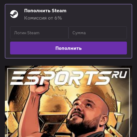
Пополнить Steam
Комиссия от 6%
Пополнить