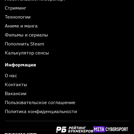
Стриминг
Технологии
Аниме и манга
Фильмы и сериалы
Пополнить Steam
Калькулятор сенсы
Информация
О нас
Контакты
Вакансии
Пользовательское соглашение
Политика конфиденциальности