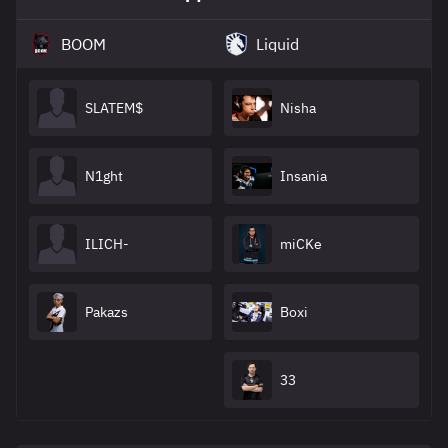
BOOM
Liquid
SLATEM$
Nisha
N1ght
Insania
ILICH-
miCKe
Pakazs
Boxi
33