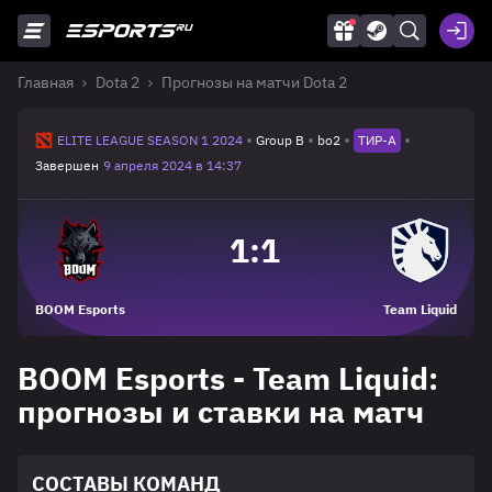
Главная
Dota 2
Прогнозы на матчи Dota 2
ELITE LEAGUE SEASON 1 2024
Group B
bo2
ТИР-A
Завершен
9 апреля 2024 в 14:37
1
:
1
BOOM Esports
Team Liquid
BOOM Esports - Team Liquid:
прогнозы и ставки на матч
СОСТАВЫ КОМАНД