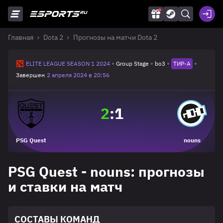
Главная
Dota 2
Прогнозы на матчи Dota 2
ELITE LEAGUE SEASON 1 2024
Group Stage
bo3
ТИР-A
Завершен
2 апреля 2024 в 20:56
2
:
1
PSG Quest
nouns
PSG Quest - nouns: прогнозы
и ставки на матч
СОСТАВЫ КОМАНД