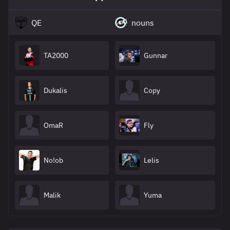
QE
nouns
TA2000
Gunnar
Dukalis
Copy
OmaR
Fly
No!ob
Lelis
Malik
Yuma