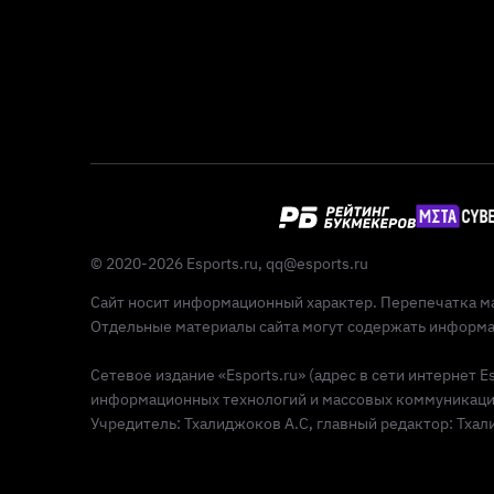
© 2020-2026 Esports.ru,
qq@esports.ru
Сайт носит информационный характер. Перепечатка ма
Отдельные материалы сайта могут содержать информац
Сетевое издание «Esports.ru» (адрес в сети интернет 
информационных технологий и массовых коммуникаций 
Учредитель: Тхалиджоков А.С, главный редактор: Тхалид