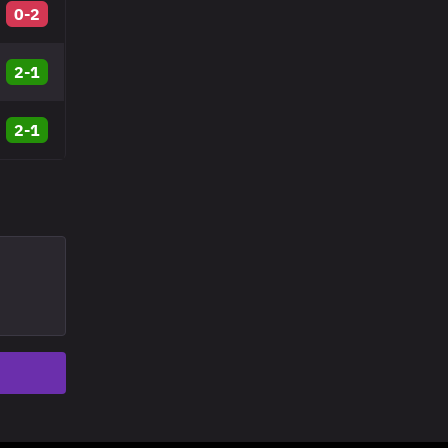
0-2
2-1
2-1