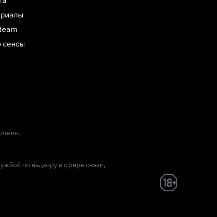
га
ериалы
Steam
 сенсы
очник.
лужбой по надзору в сфере связи,