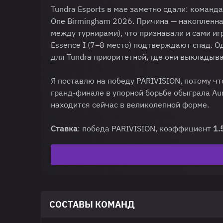
Tundra Esports в мае заметно сдали: команда
One Birmingham 2026. Причина — накопленна
между турнирами), что признавали и сами иг
Essence I (7–8 место) подтверждают спад. 
для Tundra приоритетной, где они выкладыва
Я поставлю на победу PARIVISION, потому чт
гранд-финале в упорной борьбе обыграла Au
находится сейчас в великолепной форме.
Ставка
: победа PARIVISION, коэффициент
1
.
СОСТАВЫ КОМАНД