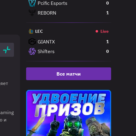
Pcific Esports
0
REBORN
1
LEC
Live
GIANTX
1
Shifters
0
Все матчи
ляет
Gaming
о и