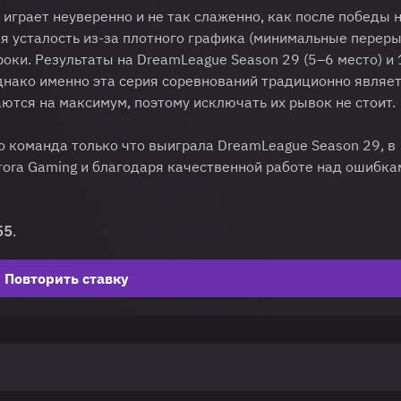
 играет неуверенно и не так слаженно, как после победы н
я усталость из-за плотного графика (минимальные перер
роки. Результаты на DreamLeague Season 29 (5–6 место) и 
Однако именно эта серия соревнований традиционно являе
ются на максимум, поэтому исключать их рывок не стоит.
о команда только что выиграла DreamLeague Season 29, в
rora Gaming и благодаря качественной работе над ошибка
55
.
Повторить ставку