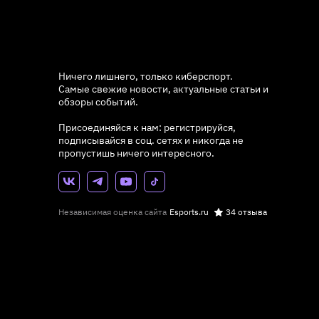
Ничего лишнего, только киберспорт.
Самые свежие новости, актуальные статьи и
обзоры событий.
Присоединяйся к нам: регистрируйся,
подписывайся в соц. сетях и никогда не
пропустишь ничего интересного.
Независимая оценка сайта
Esports.ru
34 отзыва