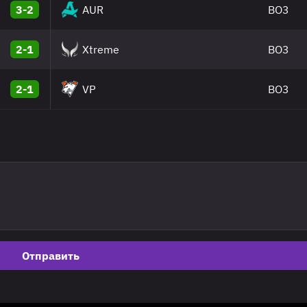
3-2
AUR
BO3
2-1
Xtreme
BO3
2-1
VP
BO3
Отправить