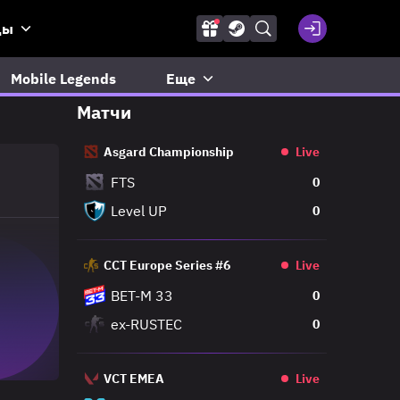
ды
Mobile Legends
Еще
Матчи
Asgard Championship
Live
FTS
0
Level UP
0
CCT Europe Series #6
Live
BET-M 33
0
ex-RUSTEC
0
VCT EMEA
Live