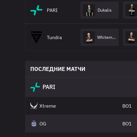
PARI
Dukalis
Tundra
Whitemon
ПОСЛЕДНИЕ МАТЧИ
PARI
Xtreme
BO1
OG
BO1