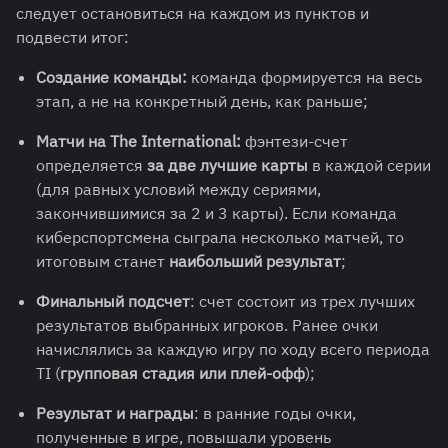
следует остановиться на каждом из пунктов и
подвести итог:
Создание команды:
команда формируется на весь
этап, а не на конкретный день, как раньше;
Матчи на The International:
фэнтези-счет
определяется
за две лучшие карты
в каждой серии
(для равных условий между сериями,
закончившимися за 2 и 3 карты). Если команда
киберспортсмена сыграла несколько матчей, то
итоговым станет
наибольший результат
;
Финальный подсчет
: счет состоит из трех лучших
результатов выбранных игроков. Ранее очки
начислялись за каждую игру по ходу всего периода
TI (
групповая стадия или плей-офф
);
Результат
и награды
: в ранние годы очки,
полученные в игре, повышали уровень