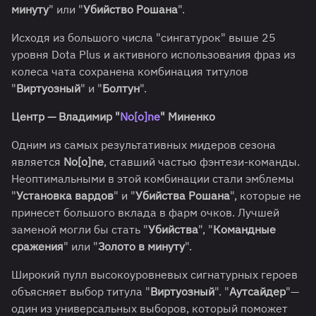
минуту
" или "
Убийство Рошана
".
Исходя из большого числа "сингатурок" выше 25
уровня Dota Plus и активного использования фраз из
колеса чата сохранена комбинация титулов
"
Виртуозный
" и "
Болтун
".
Центр —
Владимир "
No[o]ne
" Миненко
Одним из самых результативных мидеров сезона
является
No[o]ne
, ставший частью фэнтези-команды.
Неоптимальными в этой комбинации стали эмблемы
"
Установка вардов
" и "
Убийства Рошана
", которые не
принесет большого вклада в фарм очков. Лучшей
заменой могли бы стать "
Убийства
", "
Командные
сражения
" или "
Золото в минуту
".
Широкий пулл высокоуровневых сигнатурных героев
объясняет выбор титула "
Виртуозный
". "
Аутсайдер
"—
один из универсальных выборов, который поможет