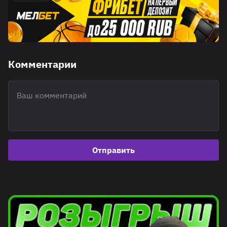
Комментарии
Отправить