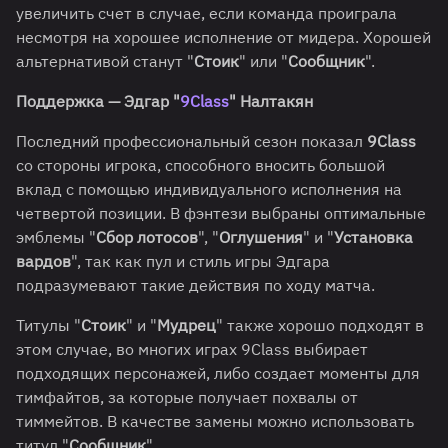
увеличить счет в случае, если команда проиграла
несмотря на хорошее исполнение от мидера. Хорошей
альтернативой станут "
Стоик
" или "
Сообщник
".
Поддержка — Эдгар "
9Class
" Налтакян
Последний профессиональный сезон показал
9Class
со стороны игрока, способного вносить большой
вклад с помощью индивидуального исполнения на
четвертой позиции. В фэнтези выбраны оптимальные
эмблемы "
Сбор лотосов
", "
Оглушения
" и "
Установка
вардов
", так как пул и стиль игры Эдгара
подразумевают такие действия по ходу матча.
Титулы "
Стоик
" и "
Мудрец
" также хорошо подходят в
этом случае, во многих играх 9Class выбирает
подходящих персонажей, либо создает моменты для
тимфайтов, за которые получает похвалы от
тиммейтов. В качестве замены можно использовать
титул "
Сообщник
".