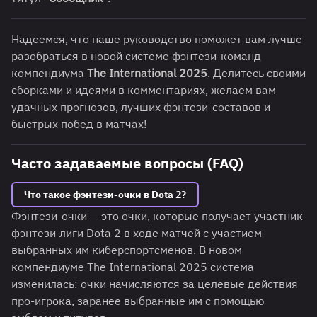
Надеемся, что наше руководство поможет вам лучше
разобраться в новой системе фэнтези-команд
компендиума
The International 2025
. Делитесь своими
сборками и идеями в комментариях, желаем вам
удачных прогнозов, лучших фэнтези-составов и
быстрых побед в матчах!
Часто задаваемые вопросы (FAQ)
Что такое фэнтези-очки в Dota 2?
Фэнтези-очки — это очки, которые получает участник
фэнтези-лиги Dota 2 в ходе матчей с участием
выбранных им киберспортсменов. В новом
компендиуме The International 2025 система
изменилась: очки начисляются за целевые действия
про-игрока, заранее выбранные им с помощью