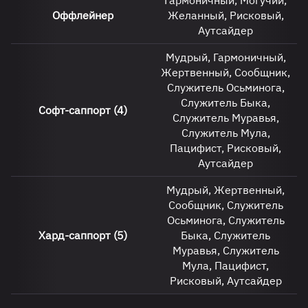
Оффлейнер
Желанный, Рисковый,
Аутсайдер
Мудрый, Гармоничный,
Жертвенный, Сообщник,
Служитель Осьминога,
Служитель Быка,
Софт-саппорт (4)
Служитель Муравья,
Служитель Мула,
Пацифист, Рисковый,
Аутсайдер
Мудрый, Жертвенный,
Сообщник, Служитель
Осьминога, Служитель
Хард-саппорт (5)
Быка, Служитель
Муравья, Служитель
Мула, Пацифист,
Рисковый, Аутсайдер