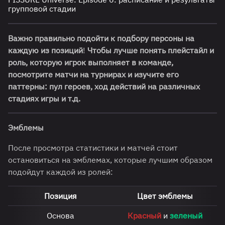
групповой стадии
Важно правильно подойти к подбору персоны на
каждую из позиций
!
Чтобы лучше понять
плейстайл и
роль, которую игрок выполняет в команде,
посмотрите матчи на турнирах и изучите его
паттерны: пул героев, ход действий на различных
стадиях игры и т.д.
Эмблемы
После просмотра статистики и матчей стоит
остановиться на эмблемах, которые лучшим образом
подойдут каждой из ролей:
Позиция
Цвет эмблемы
Основа
Красный
и
зеленый