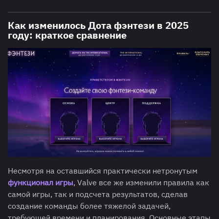
Как изменилось Дота фэнтези в 2025
году: краткое сравнение
Несмотря на оставшийся практически нетронутым
функционал игры
, Valve все же изменили правила как
самой игры, так и подсчета результатов, сделав
создание команды более тяжелой задачей,
требующей времени и планирования. Основные этапы