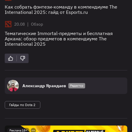
Как собрать фэнтези-команду в компендиуме The
International 2025: гайд от Esports.ru
|
20.08
Обзор
Тематические Immortal-предметы и бесплатная
Аркана: обзор предметов в компендиуме The
International 2025
Александр Ярандаев
Редактор
Гайды по Dota 2
Реклама 18+