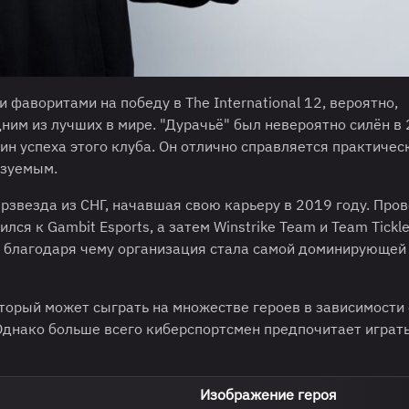
фаворитами на победу в The International 12, вероятно,
ним из лучших в мире. "Дурачьё" был невероятно силён в
чин успеха этого клуба. Он отлично справляется практичес
азуемым.
ерзвезда из СНГ, начавшая свою карьеру в 2019 году. Про
лся к Gambit Esports, а затем Winstrike Team и Team Tickle
rs, благодаря чему организация стала самой доминирующей
оторый может сыграть на множестве героев в зависимости 
Однако больше всего киберспортсмен предпочитает играть
Изображение героя