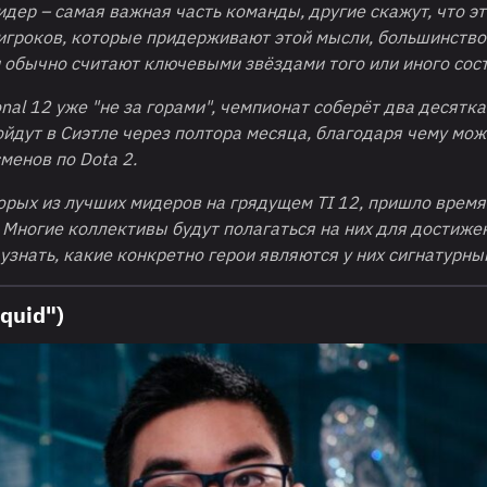
дер – самая важная часть команды, другие скажут, что эт
 игроков, которые придерживают этой мысли, большинство
и обычно считают ключевыми звёздами того или иного сос
onal
12 уже "не за горами", чемпионат соберёт два десятк
ойдут в Сиэтле через полтора месяца, благодаря чему мож
сменов по
Dota
2.
орых из лучших мидеров на грядущем TI 12, пришло время
. Многие коллективы будут полагаться на них для достиже
узнать, какие конкретно герои являются у них сигнатурн
quid")