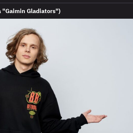
"Gaimin Gladiators")