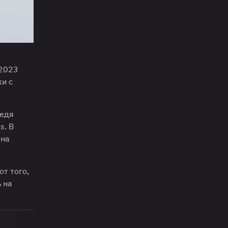
 2023
ки с
ведя
s. В
 на
от того,
 на