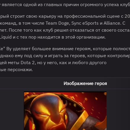
 является одной из главных причин огромного успеха клуб
орый строит свою карьеру на профессиональной сцене с 20
оманд, в том числе Team Doge, Sync eSports и Alliance. С
ет. После того как клуб решил отказаться от своего соста
quid и с тех пор находится в этой организации.
Ke" Ву уделяет большее внимание героям, которые полнос
днако ему под силу и играть за героев, которые контроли
ей меты Dota 2, но у него, как и любого другого
ные персонажи.
Изображение героя