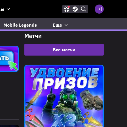
ды
Mobile Legends
Еще
Матчи
Все матчи