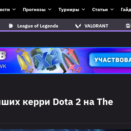
ости
Прогнозы
Турниры
Статьи
Гай
League of Legends
VALORANT
ших керри Dota 2 на The