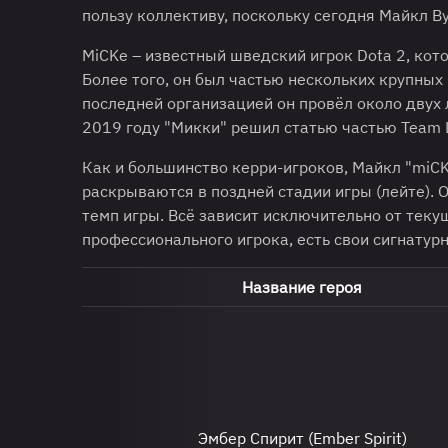
пользу коллективу, поскольку сегодня Майкл Ву
MiCKe – известный шведский игрок Dota 2, кот
Более того, он был частью нескольких крупных к
последней организацией он провёл около двух л
2019 году "Микки" решил статью частью Team Li
Как и большинство керри-игроков, Майкл "miC
раскрываются в поздней стадии игры (лейте). О
темп игры. Всё зависит исключительно от текущ
профессионального игрока, есть свои сигнатур
Название героя
Эмбер Спирит (Ember Spirit)