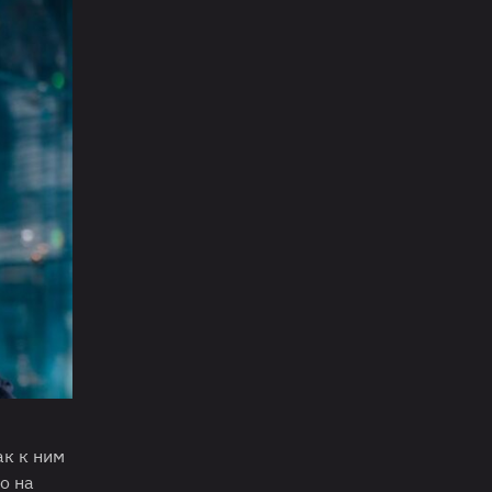
ак к ним
о на