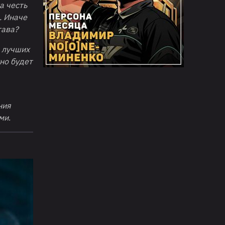
а честь
. Иначе
тава?
а лучших
но будет
ния
ыми
.