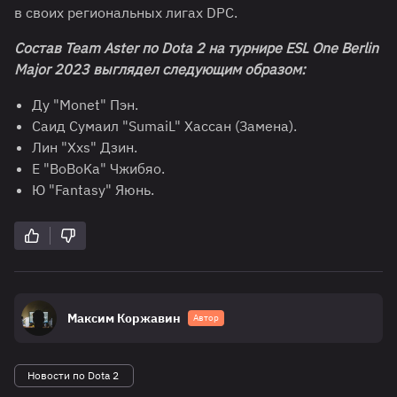
в своих региональных лигах DPC.
Состав
Team
Aster
по
Dota
2 на турнире ESL One Berlin
Major 2023 выглядел следующим образом:
Ду "Monet" Пэн.
Саид Сумаил "SumaiL" Хассан (Замена).
Лин "Xxs" Дзин.
Е "BoBoKa" Чжибяо.
Ю "Fantasy" Яюнь.
Максим Коржавин
Автор
Новости по Dota 2