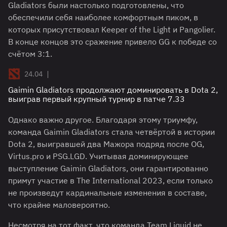
Gladiators были настолько подготовлены, что
обеспечили себя наиболее комфортным пиком, в
которых присутствовал Keeper of the Light и Pangolier.
В конце концов это сражение привело GG к победе со
счётом 3:1.
|
24.04
Gaimin Gladiators продолжают доминировать в Dota 2,
выиграв первый крупный турнир в патче 7.33
Однако важно другое. Благодаря этому триумфу,
команда Gaimin Gladiators стала четвёртой в истории
Dota 2, выигравшей два Мажора подряд после OG,
Virtus.pro и PSG.LGD. Учитывая доминирующее
выступление Gaimin Gladiators, они гарантированно
примут участие в The International 2023, если только
не произведут кардинальные изменения в составе,
что крайне маловероятно.
Несмотря на тот факт, что команда Team Liquid не